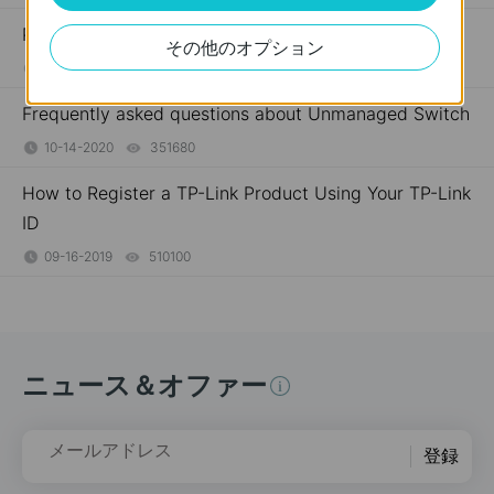
PoE機器がうまく動作をしないときは
その他のオプション
05-10-2018
391323
views
Frequently asked questions about Unmanaged Switch
10-14-2020
351680
views
How to Register a TP-Link Product Using Your TP-Link
ID
09-16-2019
510100
views
ニュース＆オファー
メールアドレス
登録