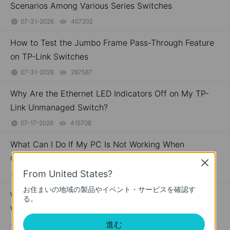
Scenarios Among Various Series Switches
07-31-2026
407202
views
How to Test the Jumbo Frame Pass-Through Feature
on TP-Link Switches
07-31-2026
287587
views
Why Are the Ethernet LED Indicators Off on My TP-
Link Unmanaged Switch?
07-17-2026
415708
views
What Can I Do If My PC Is Not Working When
Connected to a TP-Link Unmanaged Switch?
Close
From United States?
07-16-2026
317015
views
お住まいの地域の製品やイベント・サービスを確認す
What Can I Do If My PC Has Slow Network Speed
る。
When Connected to an Unmanaged Switch?
進む
07-16-2026
359119
views