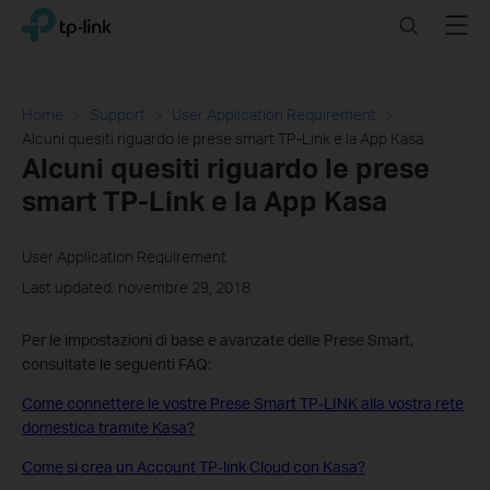
Click
Search
Menu
TP-Link, Reliably Smart
to
skip
the
navigation
Home
Support
User Application Requirement
bar
Alcuni quesiti riguardo le prese smart TP-Link e la App Kasa
Alcuni quesiti riguardo le prese
smart TP-Link e la App Kasa
User Application Requirement
Last updated: novembre 29, 2018
Per le impostazioni di base e avanzate delle Prese Smart,
consultate le seguenti FAQ:
Come connettere le vostre Prese Smart TP-LINK alla vostra rete
domestica tramite Kasa?
Come si crea un Account TP-link Cloud con Kasa?