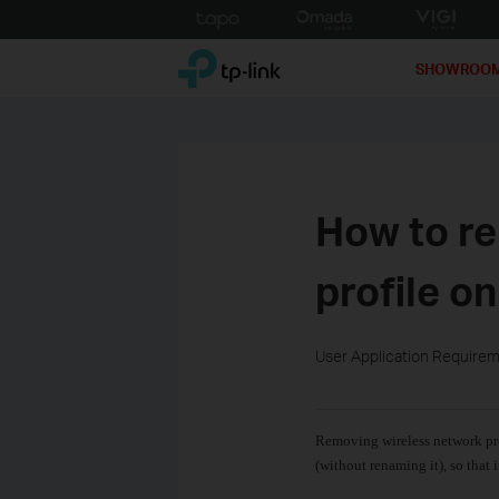
Click
to
TP-Link, Reliably Smart
skip
SHOWROO
the
navigation
bar
How to re
profile o
User Application Require
Removing wireless network pro
(without renaming it), so that 