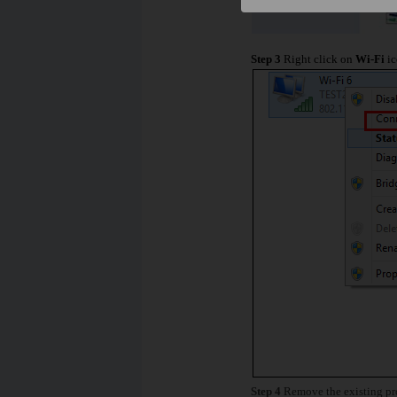
Step 3
Right click on
Wi-Fi
ic
Step 4
Remove the existing pr