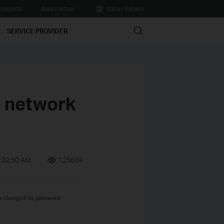
upporto
Area Partner
Italia / Italiano
Search
SERVICE PROVIDER
s network
:32:50 AM
125834
u changed its password