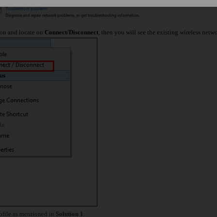
on and locate on
Connect/Disconnect
,
then you will
see the existing wireless netw
ofile as mentioned in
Solution 1
.