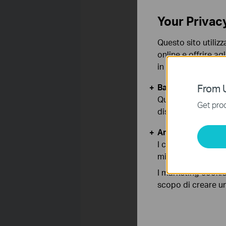
Your Privac
Questo sito utilizz
online e offrire agl
in qualunque mome
Step 2
Then click on
Network 
Basic Cookies
From U
Questi cookies so
Get prod
disattivati nel tuo
Analytics e Marke
I cookies analitici
migliorarne le funz
I marketing cookie
scopo di creare un 