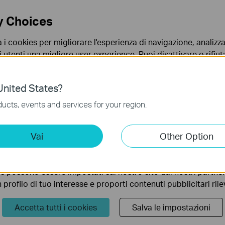
y Choices
a i cookies per migliorare l'esperienza di navigazione, analizzar
i utenti una migliore user experience. Puoi disattivare o rifiutar
nto. Per maggiori informazioni consulta la nostra
privacy p
and Internet
à
Network and Sharing Center
à
Change Adapter Settings
(on the left)
nited States?
no necessari per il corretto funzionamento del sito e non po
ucts, events and services for your region.
 sistema.
ting Cookies
Vai
Other Option
 ci permettono di analizzare le tue attività sul nostro sito allo
ionalità.
s possono essere impostati sul nostro sito dai nostri partner 
profilo di tuo interesse e proporti contenuti pubblicitari rileva
Accetta tutti i cookies
Salva le impostazioni