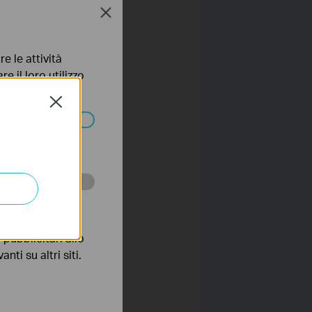
Close
e le attività
e il loro utilizzo
olicy
.
:
Close
ssono essere
 scopo di
pubblicitari allo
nti su altri siti.