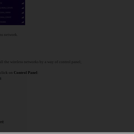
ss network.
all the wireless networks by a way of control panel;
 click on
Control Panel
: