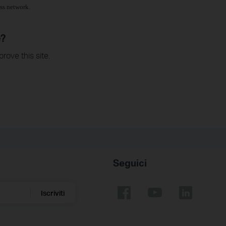
ss network.
e?
rove this site.
Seguici
Iscriviti