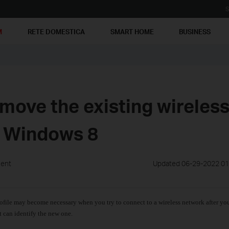
S
M
RETE DOMESTICA
SMART HOME
BUSINESS
move the existing wireles
n Windows 8
ment
Updated 06-29-2022 01
file may become necessary when you try to connect to a wireless network after yo
it can identify the new one.