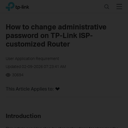
Click
Search
Menu
TP-Link, Reliably Smart
to
skip
the
How to change administrative
navigation
password on TP-Link ISP-
bar
customized Router
User Application Requirement
Updated 02-09-2026 07:23:41 AM
30694
This Article Applies to:
Introduction