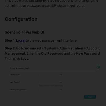
This article provides step-by-step instructions for changing the
administrative password on an ISP-customized router.
Configuration
Scenario 1: Via web UI
Step 1
.
Log in
to the web management interface.
Step 2
.
Go to
Advanced > System > Administration > Account
Management
. Enter the
Old Password
and the
New Password
.
Then click
Save
.