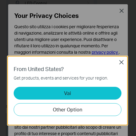
Close
Your Privacy Choices
Questo sito utilizza i cookies per migliorare l'esperienza
di navigazione, analizzare le attività online e offrire agli
utenti una migliore user experience. Puoi disattivare o
rifiutare il loro utilizzo in qualunque momento. Per
maggiori informazioni consulta la nostra
privacy policy
.
Close
Basic Cookies
From United States?
Questi cookies sono necessari per il corretto
funzionamento del sito e non possono essere disattivati
Get products, events and services for your region.
nel tuo sistema.
Vai
Analytics e Marketing Cookies
I cookies analitici ci permettono di analizzare le tue
attività sul nostro sito allo scopo di migliorarne le
Step 4.
Tap
Change Password
to manage the login password.
Other Option
funzionalità.
I marketing cookies possono essere impostati sul nostro
sito dai nostri partner pubblicitari allo scopo di creare un
profilo di tuo interesse e proporti contenuti pubblicitari