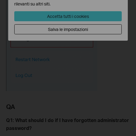
rilevanti su altri siti.
Accetta tutti i cookies
Salva le impostazioni
QA
Q1: What
s
hould I
d
o
i
f
I
have forgotten administrator
password?