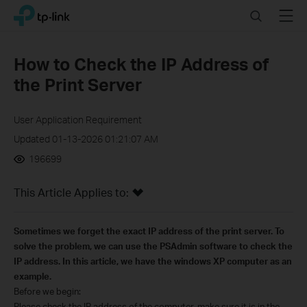
Click
Search
Menu
TP-Link, Reliably Smart
to
skip
the
How to Check the IP Address of
navigation
the Print Server
bar
User Application Requirement
Updated 01-13-2026 01:21:07 AM
196699
This Article Applies to:
Sometimes we forget the exact IP address of the print server. To
solve the problem, we can use the PSAdmin software to check the
IP address. In this article, we have the windows XP computer as an
example.
Before we begin:
Please check the IP address of the computer, make sure it is in the