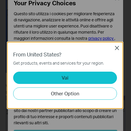
Your Privacy Choices
Questo sito utilizza i cookies per migliorare l'esperienza
di navigazione, analizzare le attività online e offrire agli
utenti una migliore user experience. Puoi disattivare o
rifiutare il loro utilizzo in qualunque momento. Per
maggiori informazioni consulta la nostra
privacy policy
.
Close
Basic Cookies
From United States?
Questi cookies sono necessari per il corretto
funzionamento del sito e non possono essere disattivati
Get products, events and services for your region.
nel tuo sistema.
Vai
Analytics e Marketing Cookies
I cookies analitici ci permettono di analizzare le tue
We can also modify the IP address by pressing the Properties
attività sul nostro sito allo scopo di migliorarne le
button in the tool bar:
Other Option
funzionalità.
I marketing cookies possono essere impostati sul nostro
sito dai nostri partner pubblicitari allo scopo di creare un
profilo di tuo interesse e proporti contenuti pubblicitari
rilevanti su altri siti.