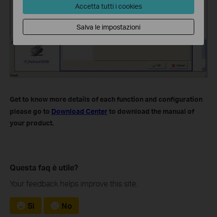
Accetta tutti i cookies
Salva le impostazioni
Get to know more details of each function and configuration
please go to
Download Center
to download the manual of
your product.
Questa faq è utile?
Your feedback helps improve this site.
Sì
No