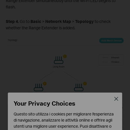
Range Extender simultaneously until the Wi-Fi LED begins to
flash.
Step
4
.
Go to
Basic
>
Network Map
>
Topology
to check
whether the Range Extender is added.
Close
Your Privacy Choices
Questo sito utilizza i cookies per migliorare l'esperienza
di navigazione, analizzare le attività online e offrire agli
utenti una migliore user experience. Puoi disattivare o