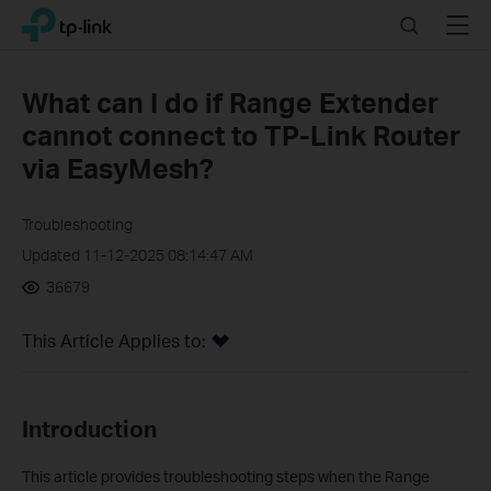
Click
Search
Menu
TP-Link, Reliably Smart
to
skip
the
What can I do if Range Extender
navigation
cannot connect to TP-Link Router
bar
via EasyMesh?
Troubleshooting
Updated 11-12-2025 08:14:47 AM
36679
This Article Applies to:
Introduction
This article provides troubleshooting steps when the Range