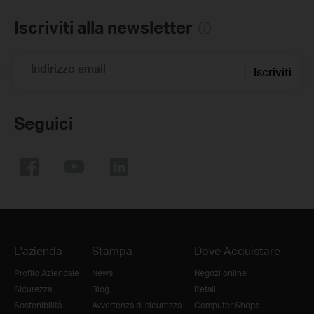
Iscriviti alla newsletter
Indirizzo email
Iscriviti
Seguici
L'azienda
Stampa
Dove Acquistare
Profilo Aziendale
News
Negozi online
Sicurezza
Blog
Retail
Sostenibilità
Avvertenza di sicurezza
Computer Shops