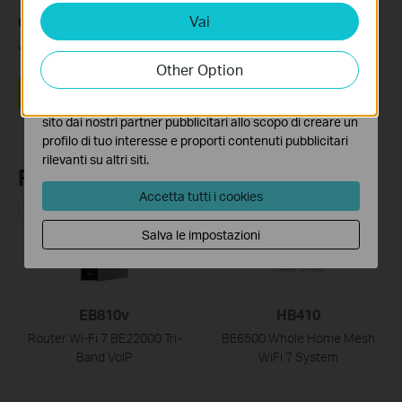
Vai
Analytics e Marketing Cookies
Questa faq è utile?
I cookies analitici ci permettono di analizzare le tue
Your feedback helps improve this site.
attività sul nostro sito allo scopo di migliorarne le
Other Option
funzionalità.
Sì
No
I marketing cookies possono essere impostati sul nostro
sito dai nostri partner pubblicitari allo scopo di creare un
profilo di tuo interesse e proporti contenuti pubblicitari
rilevanti su altri siti.
Recommend Products
Accetta tutti i cookies
NEW
Salva le impostazioni
EB810v
HB410
Router Wi-Fi 7 BE22000 Tri-
BE6500 Whole Home Mesh
Band VoIP
WiFi 7 System