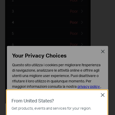
Close
Your Privacy Choices
Questo sito utilizza i cookies per migliorare l'esperienza
di navigazione, analizzare le attività online e offrire agli
utenti una migliore user experience. Puoi disattivare o
rifiutare il loro utilizzo in qualunque momento. Per
maggiori informazioni consulta la nostra
privacy policy
.
Close
Basic Cookies
From United States?
Questi cookies sono necessari per il corretto
funzionamento del sito e non possono essere disattivati
Get products, events and services for your region.
nel tuo sistema.