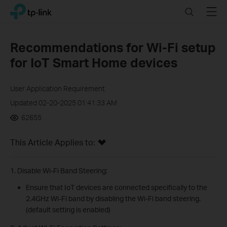
Click
Search
Menu
TP-Link, Reliably Smart
to
skip
the
Recommendations for Wi-Fi setup
navigation
for IoT Smart Home devices
bar
User Application Requirement
Updated 02-20-2025 01:41:33 AM
62655
This Article Applies to:
1. Disable Wi-Fi Band Steering:
Ensure that IoT devices are connected specifically to the
2.4GHz Wi-Fi band by disabling the Wi-Fi band steering.
(default setting is enabled)