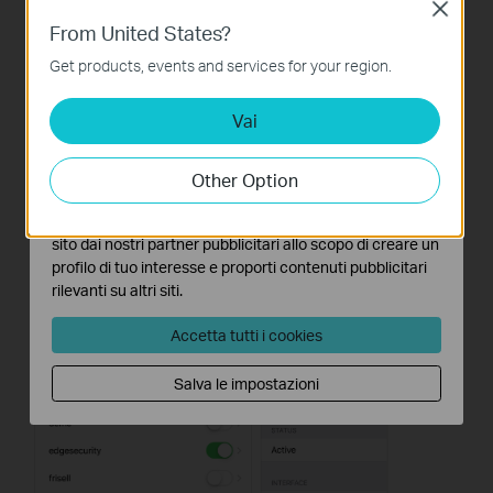
Close
Basic Cookies
From United States?
Questi cookies sono necessari per il corretto
funzionamento del sito e non possono essere disattivati
Get products, events and services for your region.
nel tuo sistema.
Vai
Analytics e Marketing Cookies
I cookies analitici ci permettono di analizzare le tue
attività sul nostro sito allo scopo di migliorarne le
Other Option
funzionalità.
I marketing cookies possono essere impostati sul nostro
sito dai nostri partner pubblicitari allo scopo di creare un
profilo di tuo interesse e proporti contenuti pubblicitari
rilevanti su altri siti.
Accetta tutti i cookies
Salva le impostazioni