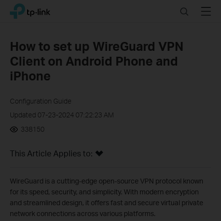
Click
Search
Menu
TP-Link, Reliably Smart
to
skip
the
How to set up WireGuard VPN
navigation
Client on Android Phone and
bar
iPhone
Configuration Guide
Updated 07-23-2024 07:22:23 AM
338150
This Article Applies to:
WireGuard is a cutting-edge open-source VPN protocol known
for its speed, security, and simplicity. With modern encryption
and streamlined design, it offers fast and secure virtual private
network connections across various platforms.