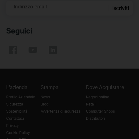
Indirizzo email
Iscriviti
Seguici
L'azienda
Stampa
Dove Acquistare
Profilo Aziendale
News
Negozi online
Sicurezza
Blog
Retail
Sostenibilità
Avvertenza di sicurezza
Computer Shops
Contattaci
Distributori
Privacy
Cookie Policy