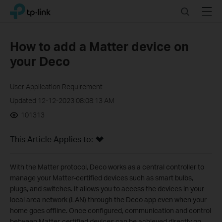
Click
Search
Menu
TP-Link, Reliably Smart
to
skip
the
How to add a Matter device on
navigation
your Deco
bar
User Application Requirement
Updated 12-12-2023 08:08:13 AM
101313
This Article Applies to:
With the Matter protocol, Deco works as a central controller to
manage your Matter-certified devices such as smart bulbs,
plugs, and switches. It allows you to access the devices in your
local area network (LAN) through the Deco app even when your
home goes offline. Once configured, communication and control
between Matter-certified devices can be achieved directly on