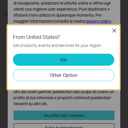
di navigazione, analizzare le attività online e offrire agli
utenti una migliore user experience. Puoi disattivare o
5. Select a network to add this device.
rifiutare il loro utilizzo in qualunque momento. Per
maggiori informazioni consulta la nostra
privacy policy
.
Close
Basic Cookies
From United States?
Questi cookies sono necessari per il corretto
funzionamento del sito e non possono essere disattivati
Get products, events and services for your region.
nel tuo sistema.
Vai
Analytics e Marketing Cookies
I cookies analitici ci permettono di analizzare le tue
attività sul nostro sito allo scopo di migliorarne le
Other Option
funzionalità.
I marketing cookies possono essere impostati sul nostro
sito dai nostri partner pubblicitari allo scopo di creare un
profilo di tuo interesse e proporti contenuti pubblicitari
rilevanti su altri siti.
Accetta tutti i cookies
Salva le impostazioni