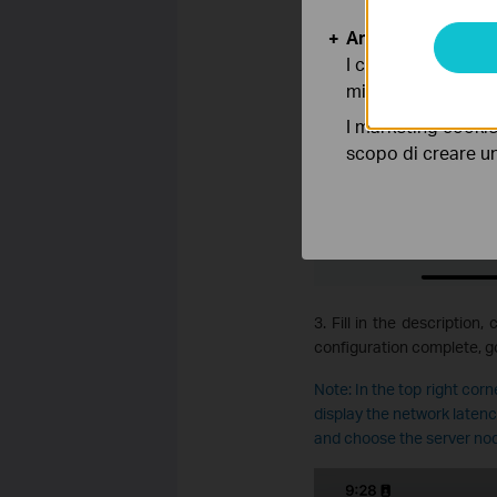
Analytics e Marke
I cookies analitici
migliorarne le funz
I marketing cookie
scopo di creare un 
3. Fill in the description,
configuration complete, go
Note: In the top right corne
display the network latenc
and choose the server node