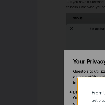
2. If you have a Surfshark
to log in.
Otherwise, you sh
Your Privac
Questo sito utilizz
online e offrire agl
in qualunque mome
Basic Cookies
From U
Questi cookies so
Get prod
disattivati nel tuo