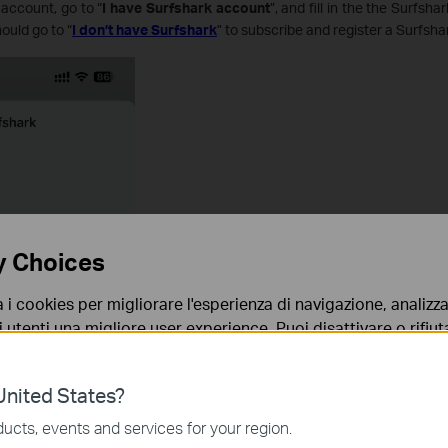
 account, go to “
I have Surfshark account
”, and fill in the the Surfs
ould go to “
I don’t have Surfshark
” to subscribe and register a Surfsh
y Choices
a i cookies per migliorare l'esperienza di navigazione, analizzar
i utenti una migliore user experience. Puoi disattivare o rifiutar
nto. Per maggiori informazioni consulta la nostra
privacy p
nited States?
no necessari per il corretto funzionamento del sito e non po
ucts, events and services for your region.
 sistema.