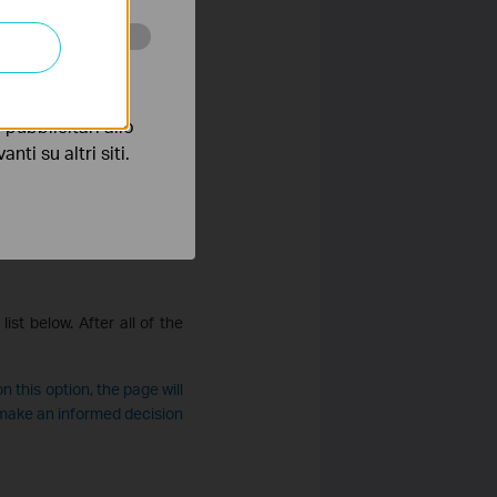
 scopo di
pubblicitari allo
nti su altri siti.
st below. After all of the
on this option, the page will
u make an informed decision