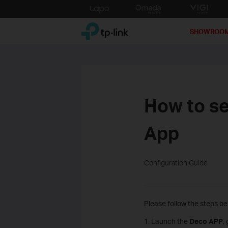
Click
to
TP-Link, Reliably Smart
skip
SHOWROO
the
navigation
bar
How to se
App
Configuration Guide
Please follow the steps be
1. Launch the
Deco APP
,