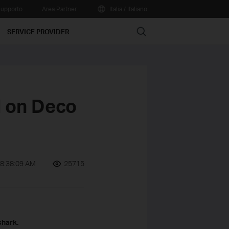
upporto
Area Partner
Italia / Italiano
Search
SERVICE PROVIDER
d on Deco
8:38:09 AM
25715
shark.