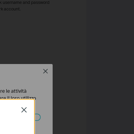
hark username and password
ark account.
Close
e le attività
e il loro utilizzo
olicy
.
Close
ssono essere