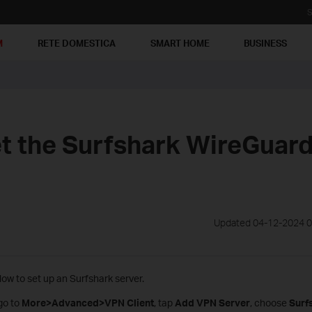
S
M
RETE DOMESTICA
SMART HOME
BUSINESS
t the Surfshark WireGuar
Updated 04-12-2024 0
low to set up an Surfshark server.
 go to
More>Advanced>VPN Client
, tap
Add VPN Server
, choose
Surf