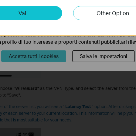
ting Cookies
Vai
Other Option
 ci permettono di analizzare le tue attività sul nostro sito allo
ionalità.
s possono essere impostati sul nostro sito dai nostri partner 
profilo di tuo interesse e proporti contenuti pubblicitari rileva
Accetta tutti i cookies
Salva le impostazioni
 choose "
Wir
eG
uard"
as the VPN Type, and select the server from the li
 to "Save".
r of the server list, you will see a "
Latency Test
" option. After clicking 
y of each server to your current location. This information will help yo
 that is most suitable for your needs.