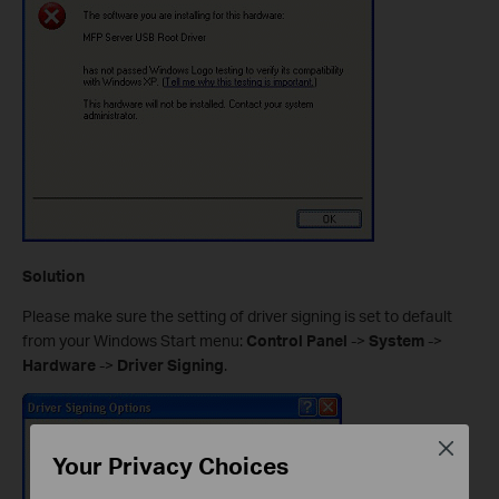
Solution
Please make sure the setting of driver signing is set to default
from your Windows Start menu:
Control Panel
->
System
->
Hardware
->
Driver Signing
.
Close
Your Privacy Choices