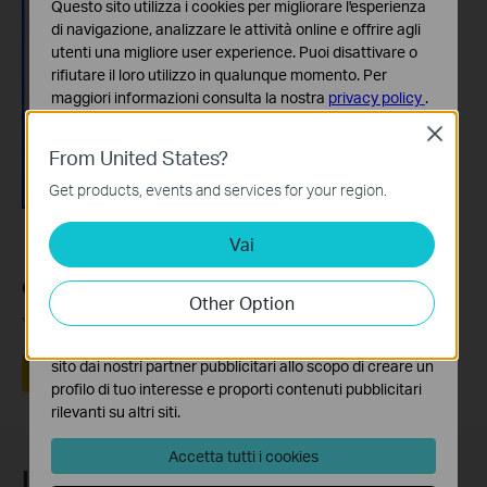
Questo sito utilizza i cookies per migliorare l'esperienza
di navigazione, analizzare le attività online e offrire agli
utenti una migliore user experience. Puoi disattivare o
rifiutare il loro utilizzo in qualunque momento. Per
maggiori informazioni consulta la nostra
privacy policy
.
Close
Basic Cookies
From United States?
Questi cookies sono necessari per il corretto
funzionamento del sito e non possono essere disattivati
Get products, events and services for your region.
nel tuo sistema.
Vai
Analytics e Marketing Cookies
I cookies analitici ci permettono di analizzare le tue
Questa faq è utile?
attività sul nostro sito allo scopo di migliorarne le
Other Option
funzionalità.
Your feedback helps improve this site.
I marketing cookies possono essere impostati sul nostro
sito dai nostri partner pubblicitari allo scopo di creare un
Sì
No
profilo di tuo interesse e proporti contenuti pubblicitari
rilevanti su altri siti.
Accetta tutti i cookies
Iscriviti alla newsletter