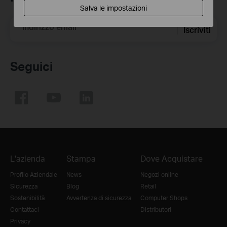
Salva le impostazioni
Indirizzo email
Iscriviti
Seguici
L'azienda
Stampa
Dove Acquistare
Profilo Aziendale
News
Negozi online
Sicurezza
Blog
Retail
Sostenibilità
Avvertenza di sicurezza
Computer Shops
Contattaci
Distributori
Privacy