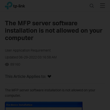
Click
Search
Menu
TP-Link, Reliably Smart
to
skip
the
The MFP server software
navigation
installation is not allowed on your
bar
computer
User Application Requirement
Updated 06-29-2022 03:16:58 AM
89160
This Article Applies to:
The MFP server software installation is not allowed on your
computer.