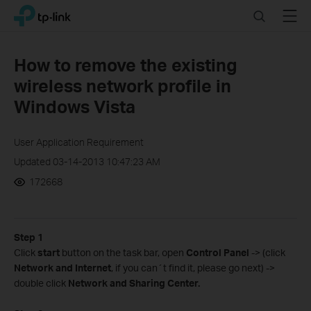
Click
Search
Menu
TP-Link, Reliably Smart
to
skip
the
How to remove the existing
navigation
wireless network profile in
bar
Windows Vista
User Application Requirement
Updated 03-14-2013 10:47:23 AM
172668
Step 1
Click
start
button on the task bar, open
Control Panel
-> (click
Network
and Internet
, if you can´t find it, please go next) ->
double click
Network and Sharing Center.