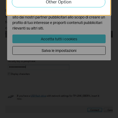
Other Option
funzionalità.
Step 7
I marketing cookies possono essere impostati sul nostro
If the wireless network is secured, it will pop up a window asking
sito dai nostri partner pubblicitari allo scopo di creare un
for the security key or passphrase. Enter the correct key then
profilo di tuo interesse e proporti contenuti pubblicitari
click
Connect
.
rilevanti su altri siti.
Accetta tutti i cookies
Salva le impostazioni