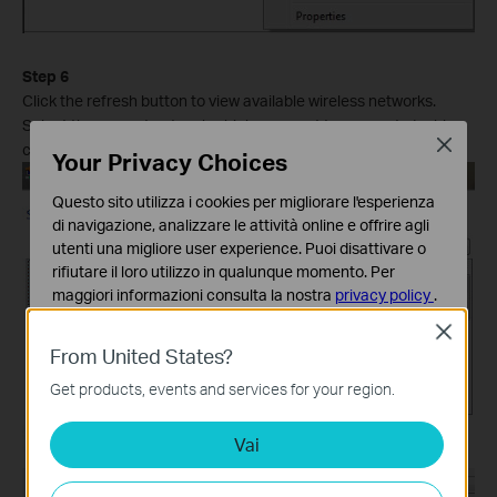
Step 6
Click the refresh button to view available wireless networks.
Select the correct network which you want to connect, double
Close
click it or click
Connect
button.
Your Privacy Choices
Questo sito utilizza i cookies per migliorare l'esperienza
di navigazione, analizzare le attività online e offrire agli
utenti una migliore user experience. Puoi disattivare o
rifiutare il loro utilizzo in qualunque momento. Per
maggiori informazioni consulta la nostra
privacy policy
.
Close
Basic Cookies
From United States?
Questi cookies sono necessari per il corretto
funzionamento del sito e non possono essere disattivati
Get products, events and services for your region.
nel tuo sistema.
Vai
Analytics e Marketing Cookies
I cookies analitici ci permettono di analizzare le tue
attività sul nostro sito allo scopo di migliorarne le