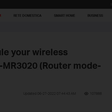
S
M
RETE DOMESTICA
SMART HOME
BUSINESS
le your wireless
L-MR3020 (Router mode-
Updated 06-27-2022 07:44:43 AM
107888