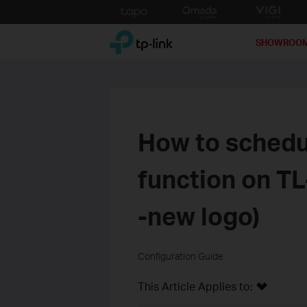
Click
to
TP-Link, Reliably Smart
skip
SHOWROO
the
navigation
bar
How to schedu
function on T
-new logo)
Configuration Guide
This Article Applies to: