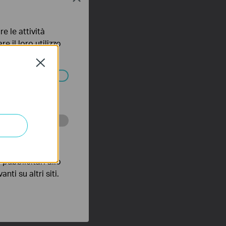
e le attività
e il loro utilizzo
olicy
.
Close
ssono essere
 scopo di
pubblicitari allo
nti su altri siti.