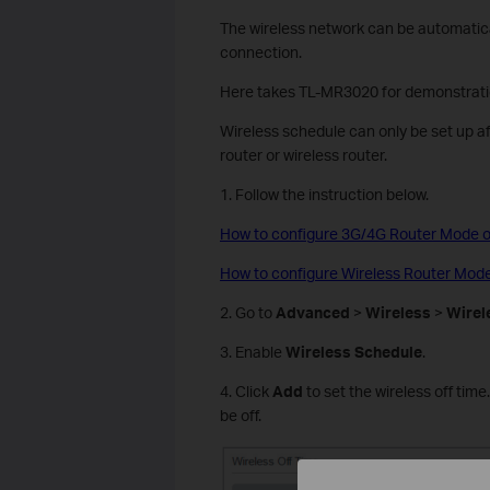
The wireless network can be automatical
connection.
Here takes TL-MR3020 for demonstrati
Wireless schedule can only be set up a
router or wireless router.
1. Follow the instruction below.
How to configure 3G/4G Router Mode 
How to configure Wireless Router Mod
2. Go to
Advanced
>
Wireless
>
Wirel
3. Enable
Wireless Schedule
.
4. Click
Add
to set the wireless off tim
be off.