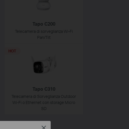
Tapo C200
Telecamera di sorveglianza Wi-Fi
Pan/Tilt
HOT
Tapo C310
Telecamera di Sorveglianza Outdoor
Wi-Fi o Ethernet con storage Micro
SD
Close