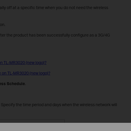
ly off at a specific time when you do not need the wireless
on.
fter the product has been successfully configure as a 3G/4G
on TL-MR3020 (new logo)?
e on TL-MR3020 (new logo)?
ess Schedule
.
e. Specify the time period and days when the wireless network will