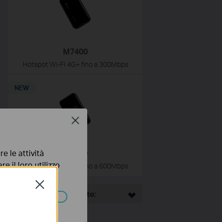
M7400
Hotspot Wi-Fi 4G+ fino a 300Mbps
NEW
Close
e le attività
M7750
e il loro utilizzo
Hotspot Wi-Fi 4G+ fino a 600Mbps
olicy
.
Close
This Article Applies to:
ssono essere