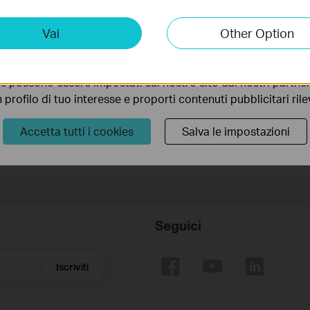
.
ting Cookies
Vai
Other Option
 ci permettono di analizzare le tue attività sul nostro sito allo
ionalità.
te.
s possono essere impostati sul nostro sito dai nostri partner 
profilo di tuo interesse e proporti contenuti pubblicitari rileva
Accetta tutti i cookies
Salva le impostazioni
Seguici
Iscriviti