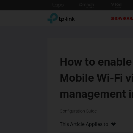
Click
to
TP-Link, Reliably Smart
skip
SHOWROO
the
navigation
bar
How to enable
Mobile Wi-Fi 
management in
Configuration Guide
This Article Applies to: