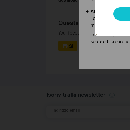
download the manual of your product
Analytics e Marke
I cookies analitici
Questa faq è utile?
migliorarne le funz
Your feedback helps improve this si
I marketing cookie
scopo di creare un 
Sì
No
Iscriviti alla newsletter
Indirizzo email