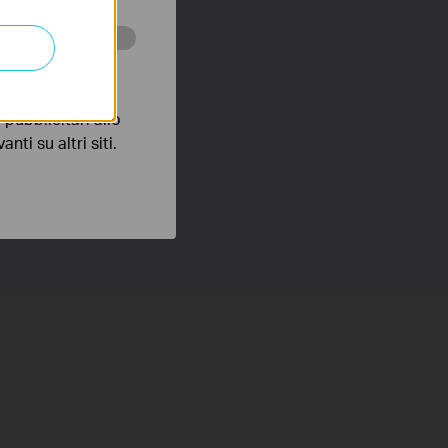
 scopo di
pubblicitari allo
nti su altri siti.