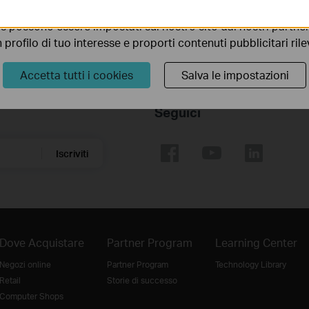
ionalità.
s possono essere impostati sul nostro sito dai nostri partner 
profilo di tuo interesse e proporti contenuti pubblicitari rileva
Accetta tutti i cookies
Salva le impostazioni
Seguici
Iscriviti
Dove Acquistare
Partner Program
Learning Center
Negozi online
Partner Program
Technology Library
Retail
Storie di successo
Computer Shops