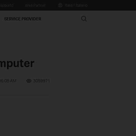
upporto
Area Partner
Italia / Italiano
Search
SERVICE PROVIDER
omputer
36:08 AM
3059971