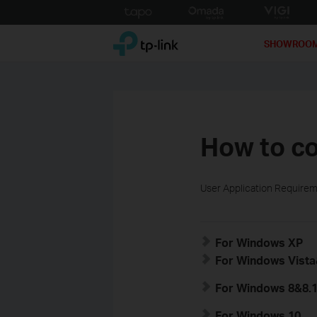
Click
to
TP-Link, Reliably Smart
skip
SHOWROO
the
navigation
bar
How to co
User Application Require
For Windows XP
For Windows Vist
For Windows 8&8.
For Windows 10