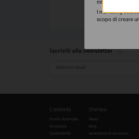
migliorarne le funz
I marketing cookie
scopo di creare un 
Iscriviti alla newsletter
Indirizzo email
L'azienda
Stampa
Profilo Aziendale
News
Sicurezza
Blog
Sostenibilità
Avvertenza di sicurezza