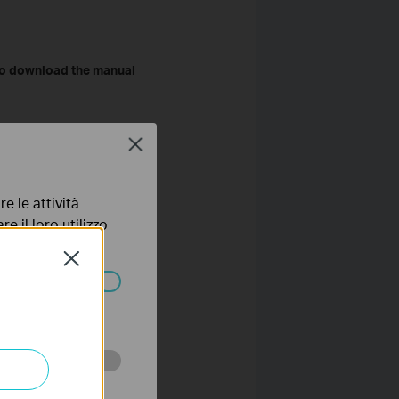
o download the manual
Close
e le attività
e il loro utilizzo
olicy
.
Close
ssono essere
 scopo di