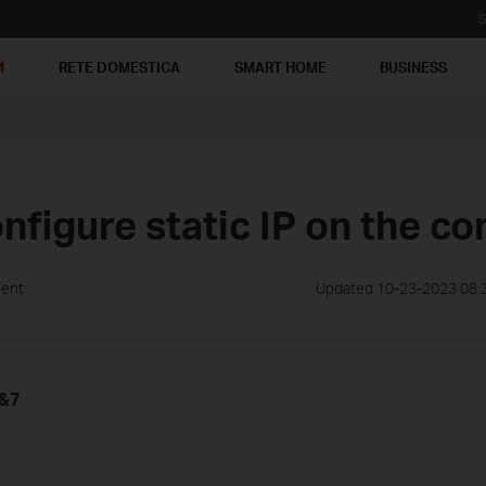
S
M
RETE DOMESTICA
SMART HOME
BUSINESS
nfigure static IP on the c
ment
Updated 10-23-2023 08:
a&7
1