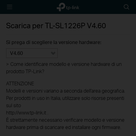
TP-Link,
Searc
Reliably
icon
Smart
Scarica per
TL-SL1226P
V4.60
Si prega di scegliere la versione hardware:
V4.60
>
Come identificare modello e versione hardware di un
prodotto TP-Link?
ATTENZIONE
Modelli e versioni variano a seconda dell'area geografica.
Per prodotti in uso in Italia, utilizzare solo risorse presenti
sul sito
http://www.tp-link.it .
È strettamente necessario verificare modello e versione
hardware prima di scaricare ed installare ogni firmware.