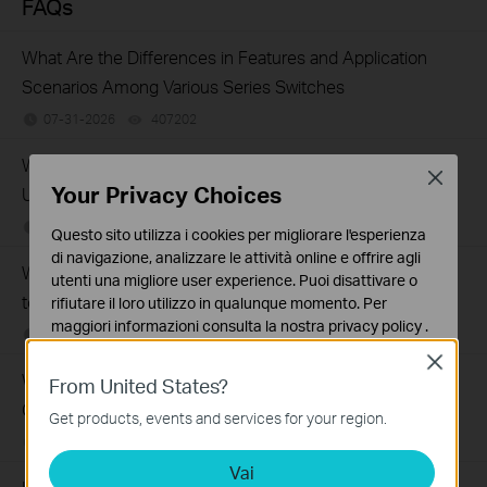
FAQs
What Are the Differences in Features and Application
Scenarios Among Various Series Switches
07-31-2026
407202
views
Why Are the Ethernet LED Indicators Off on My TP-Link
Close
Your Privacy Choices
Unmanaged Switch?
07-17-2026
415708
views
Questo sito utilizza i cookies per migliorare l'esperienza
di navigazione, analizzare le attività online e offrire agli
What Can I Do If My PC Is Not Working When Connected
utenti una migliore user experience. Puoi disattivare o
to a TP-Link Unmanaged Switch?
rifiutare il loro utilizzo in qualunque momento. Per
maggiori informazioni consulta la nostra
privacy policy
.
07-16-2026
317015
views
Close
Basic Cookies
What Can I Do If My PC Has Slow Network Speed When
From United States?
Questi cookies sono necessari per il corretto
Connected to an Unmanaged Switch?
funzionamento del sito e non possono essere disattivati
Get products, events and services for your region.
nel tuo sistema.
07-16-2026
359119
views
Vai
Analytics e Marketing Cookies