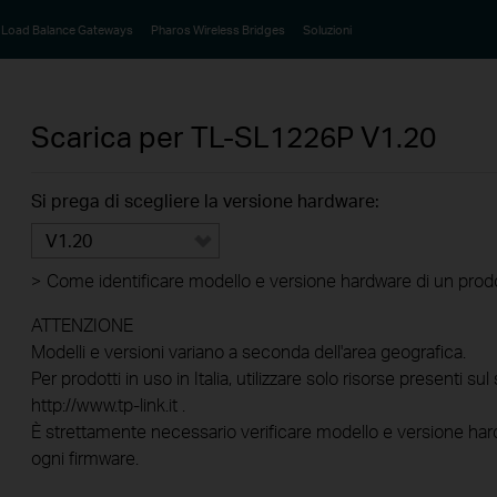
Load Balance Gateways
Pharos Wireless Bridges
Soluzioni
Scarica per
TL-SL1226P
V1.20
Si prega di scegliere la versione hardware:
V1.20
>
Come identificare modello e versione hardware di un prod
ATTENZIONE
Modelli e versioni variano a seconda dell'area geografica.
Per prodotti in uso in Italia, utilizzare solo risorse presenti sul 
http://www.tp-link.it .
È strettamente necessario verificare modello e versione hard
ogni firmware.