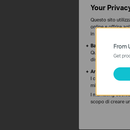
Your Privac
Questo sito utilizz
online e offrire agl
in qualunque mome
Basic Cookies
From U
Questi cookies so
Get prod
disattivati nel tuo
Analytics e Marke
I cookies analitici
migliorarne le funz
I marketing cookie
scopo di creare un 