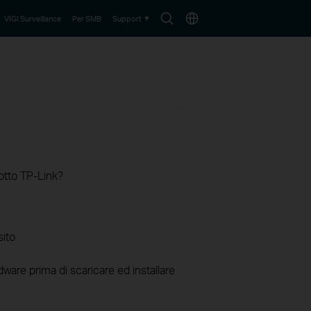
Search
Choose
VIGI Surveillance
Per SMB
Support
icon
location
otto TP-Link?
sito
ware prima di scaricare ed installare