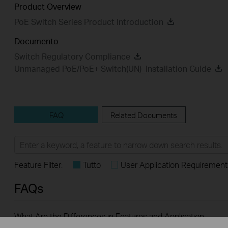
Product Overview
PoE Switch Series Product Introduction
Documento
Switch Regulatory Compliance
Unmanaged PoE/PoE+ Switch(UN)_Installation Guide
FAQ
Related Documents
Feature Filter:
Tutto
User Application Requirement
FAQs
What Are the Differences in Features and Application