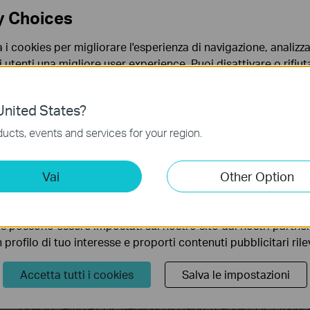
Scenarios Among Various Series Switches
y Choices
Why Are the Ethernet LED Indicators Off on My TP-Link
a i cookies per migliorare l'esperienza di navigazione, analizzar
Unmanaged Switch?
i utenti una migliore user experience. Puoi disattivare o rifiutar
nto. Per maggiori informazioni consulta la nostra
privacy p
What Can I Do If My PC Is Not Working When Connected to
nited States?
TP-Link Unmanaged Switch?
no necessari per il corretto funzionamento del sito e non po
ucts, events and services for your region.
 sistema.
What Can I Do If My PC Has Slow Network Speed When
ting Cookies
Vai
Other Option
Connected to an Unmanaged Switch?
 ci permettono di analizzare le tue attività sul nostro sito allo
ionalità.
How to Troubleshoot Unstable Internet Issue on Omada Swi
s possono essere impostati sul nostro sito dai nostri partner 
profilo di tuo interesse e proporti contenuti pubblicitari rileva
How to Troubleshoot No Internet Issue on Omada Switch
Accetta tutti i cookies
Salva le impostazioni
How to Setup a POE Network by Using TP-Link POE Produc