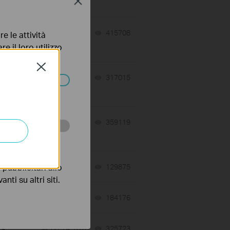
Close
07-17-2026
415708
views
e le attività
e il loro utilizzo
olicy
.
Close
 a
07-16-2026
317015
views
ssono essere
07-16-2026
359119
views
 scopo di
tch
pubblicitari allo
06-24-2026
129875
views
nti su altri siti.
06-24-2026
184176
views
ts
06-24-2026
325723
views