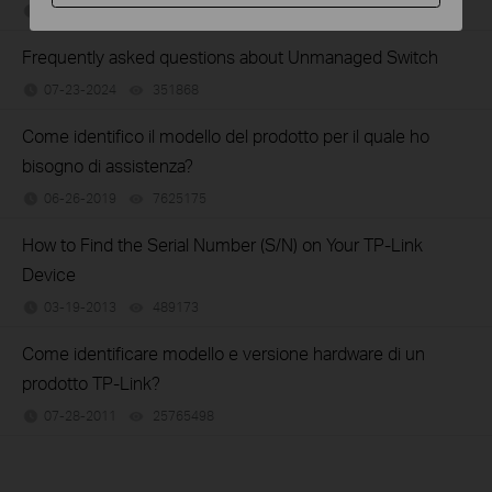
06-24-2026
184176
views
Frequently asked questions about Unmanaged Switch
07-23-2024
351868
views
Come identifico il modello del prodotto per il quale ho
bisogno di assistenza?
06-26-2019
7625175
views
How to Find the Serial Number (S/N) on Your TP-Link
Device
03-19-2013
489173
views
Come identificare modello e versione hardware di un
prodotto TP-Link?
07-28-2011
25765498
views