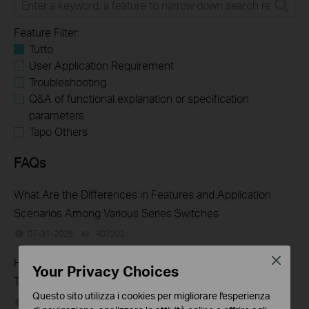
Feature Filter:
Tutto
User Application Requirement
Troubleshooting
Q&A of functional explanation or specification
parameters
Tapo Others
FAQs
What Are the Differences in Features and Application
Scenarios Among Various Series Switches
07-31-2026
407202
views
Close
How to Test the Jumbo Frame Pass-Through Feature on
Your Privacy Choices
TP-Link Switches
Questo sito utilizza i cookies per migliorare l'esperienza
07-31-2026
287587
views