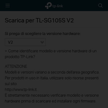
TP-Link,
Searc
Reliably
icon
Smart
Scarica per
TL-SG105S
V2
Si prega di scegliere la versione hardware:
V2
>
Come identificare modello e versione hardware di un
prodotto TP-Link?
ATTENZIONE
Modelli e versioni variano a seconda dell'area geografica.
Per prodotti in uso in Italia, utilizzare solo risorse presenti
sul sito
http://www.tp-link.it .
È strettamente necessario verificare modello e versione
hardware prima di scaricare ed installare ogni firmware.