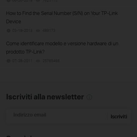
06-26-2019
7625175
views
How to Find the Serial Number (S/N) on Your TP-Link
Device
03-19-2013
489173
views
Come identificare modello e versione hardware di un
prodotto TP-Link?
07-28-2011
25765498
views
Iscriviti alla newsletter
Indirizzo email
Iscriviti