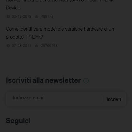
Device
03-19-2013
489173
views
Come identificare modello e versione hardware di un
prodotto TP-Link?
07-28-2011
25765498
views
Iscriviti alla newsletter
Indirizzo email
Iscriviti
Seguici