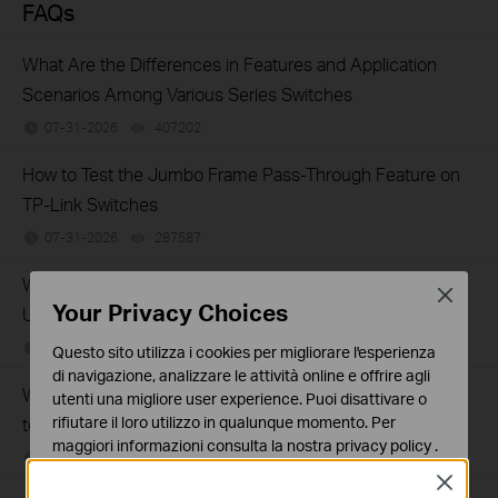
FAQs
What Are the Differences in Features and Application
Scenarios Among Various Series Switches
07-31-2026
407202
views
How to Test the Jumbo Frame Pass-Through Feature on
TP-Link Switches
07-31-2026
287587
views
Why Are the Ethernet LED Indicators Off on My TP-Link
Close
Your Privacy Choices
Unmanaged Switch?
07-17-2026
415709
views
Questo sito utilizza i cookies per migliorare l'esperienza
di navigazione, analizzare le attività online e offrire agli
What Can I Do If My PC Is Not Working When Connected
utenti una migliore user experience. Puoi disattivare o
to a TP-Link Unmanaged Switch?
rifiutare il loro utilizzo in qualunque momento. Per
maggiori informazioni consulta la nostra
privacy policy
.
07-16-2026
317015
views
Close
Basic Cookies