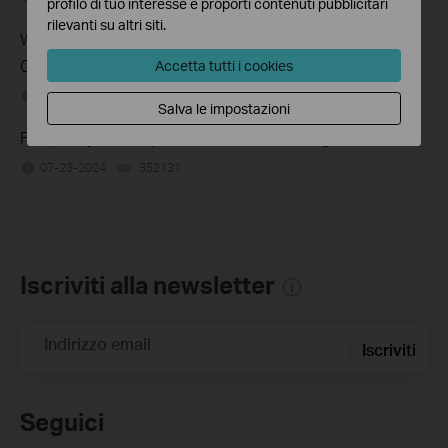
profilo di tuo interesse e proporti contenuti pubblicitari
rilevanti su altri siti.
What Can I Do If My PC Has Slow Network Speed When
Connected to an Unmanaged Switch?
Accetta tutti i cookies
07-16-2026
359119
views
Salva le impostazioni
Frequently asked questions about Unmanaged Switch
07-23-2024
352131
views
Iscriviti alla newsletter
Indirizzo email
Iscriviti
Seguici