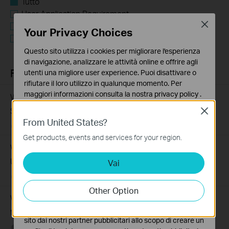
Tutto
User Application Requirement
Close
Troubleshooting
Your Privacy Choices
Q&A of functional explanation or specification
parameters
Questo sito utilizza i cookies per migliorare l'esperienza
di navigazione, analizzare le attività online e offrire agli
FAQs
utenti una migliore user experience. Puoi disattivare o
rifiutare il loro utilizzo in qualunque momento. Per
maggiori informazioni consulta la nostra
privacy policy
.
What Are the Differences in Features and Application
Scenarios Among Various Series Switches
Close
Basic Cookies
From United States?
Questi cookies sono necessari per il corretto
07-31-2026
407202
views
funzionamento del sito e non possono essere disattivati
Get products, events and services for your region.
nel tuo sistema.
Why Are the Ethernet LED Indicators Off on My TP-Link
Unmanaged Switch?
Vai
Analytics e Marketing Cookies
I cookies analitici ci permettono di analizzare le tue
07-17-2026
415709
views
attività sul nostro sito allo scopo di migliorarne le
Other Option
funzionalità.
What Can I Do If My PC Is Not Working When Connected
I marketing cookies possono essere impostati sul nostro
to a TP-Link Unmanaged Switch?
sito dai nostri partner pubblicitari allo scopo di creare un
07-16-2026
317015
views