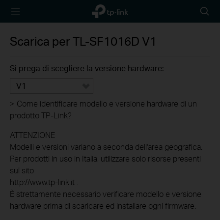
TP-Link,
Searc
Reliably
icon
Smart
Scarica per
TL-SF1016D
V1
Si prega di scegliere la versione hardware:
V1
>
Come identificare modello e versione hardware di un
prodotto TP-Link?
ATTENZIONE
Modelli e versioni variano a seconda dell'area geografica.
Per prodotti in uso in Italia, utilizzare solo risorse presenti
sul sito
http://www.tp-link.it .
È strettamente necessario verificare modello e versione
hardware prima di scaricare ed installare ogni firmware.