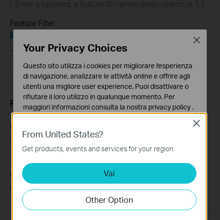
Feature Filter:
Tutto
Close
Your Privacy Choices
User Application Requirement
Troubleshooting
Questo sito utilizza i cookies per migliorare l'esperienza
Q&A of functional explanation or specification
di navigazione, analizzare le attività online e offrire agli
parameters
utenti una migliore user experience. Puoi disattivare o
rifiutare il loro utilizzo in qualunque momento. Per
FAQs
maggiori informazioni consulta la nostra
privacy policy
.
Close
Basic Cookies
What Are the Differences in Features and Application
From United States?
Questi cookies sono necessari per il corretto
Scenarios Among Various Series Switches
funzionamento del sito e non possono essere disattivati
Get products, events and services for your region.
07-31-2026
407202
views
nel tuo sistema.
Vai
Analytics e Marketing Cookies
Why Are the Ethernet LED Indicators Off on My TP-Link
I cookies analitici ci permettono di analizzare le tue
Unmanaged Switch?
attività sul nostro sito allo scopo di migliorarne le
Other Option
07-17-2026
415708
views
funzionalità.
I marketing cookies possono essere impostati sul nostro