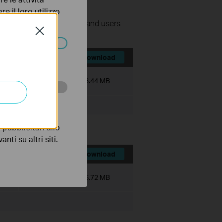
e il loro utilizzo
nage surveillance devices and users
olicy
.
Close
ssono essere
Download
Dimensioni file:
473.44 MB
 scopo di
pubblicitari allo
nti su altri siti.
Download
Dimensioni file:
536.72 MB