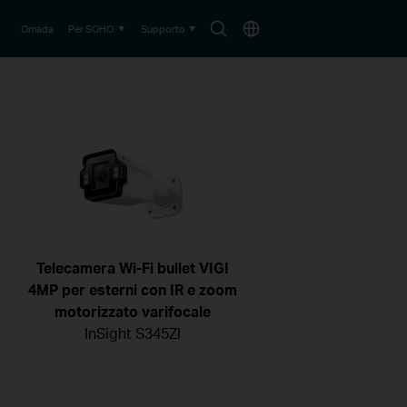
Search
Choose
Omada
Per SOHO
Supporto
icon
location
Telecamera Wi-Fi bullet VIGI
4MP per esterni con IR e zoom
motorizzato varifocale
InSight S345ZI