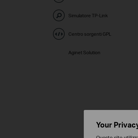
Simulatore TP-Link
Centro sorgenti GPL
Aginet Solution
Your Privac
Questo sito utilizz