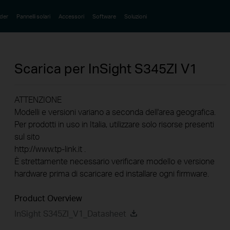
der
Pannelli solari
Accessori
Software
Soluzioni
Scarica per
InSight S345ZI
V1
ATTENZIONE
Modelli e versioni variano a seconda dell'area geografica.
Per prodotti in uso in Italia, utilizzare solo risorse presenti
sul sito
http://www.tp-link.it .
È strettamente necessario verificare modello e versione
hardware prima di scaricare ed installare ogni firmware.
Product Overview
InSight S345ZI_V1_Datasheet