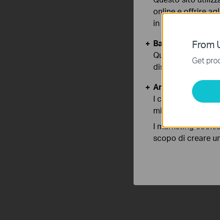
online e offrire agl
in qualunque mome
Basic Cookies
From U
Questi cookies so
Get prod
disattivati nel tuo
Analytics e Marke
I cookies analitici
migliorarne le funz
I marketing cookie
scopo di creare un 