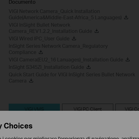
Documento
VIGI Network Camera_Quick Installation
Guide(America&Middle-East-Africa_5 Languages)
VIGI InSight Bullet Network
Camera_REV1.2.2_Installation Guide
VIGI Wired IPC_User Guide
InSight Series Network Camera_Regulatory
Compliance
VIGI Camera(EU2_16 Lanuages)_Installation Guide
InSight S345ZI_Installation Guide
Quick Start Guide for VIGI InSight Series Bullet Network
Camera
VIGI VMS
VIGI PC Client
VIGI Co
FAQ
Firmware
y Choices
a i cookies per migliorare l'esperienza di navigazione, analizzar