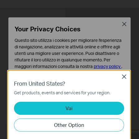
Make
Fiber-to-the-Home Yours
Close
Your Privacy Choices
TP-Link’s XZ000-G7 is a GPON (Gigabit Passive
Questo sito utilizza i cookies per migliorare l'esperienza
Optical
Network) + EPON (Ethernet Passive Optical
di navigazione, analizzare le attività online e offrire agli
Network) combo terminal,
ideal for Fiber-to-the-
utenti una migliore user experience. Puoi disattivare o
Home solution.
rifiutare il loro utilizzo in qualunque momento. Per
maggiori informazioni consulta la nostra
privacy policy
.
Close
Basic Cookies
From United States?
Questi cookies sono necessari per il corretto
funzionamento del sito e non possono essere disattivati
Get products, events and services for your region.
nel tuo sistema.
Vai
Analytics e Marketing Cookies
I cookies analitici ci permettono di analizzare le tue
attività sul nostro sito allo scopo di migliorarne le
Other Option
funzionalità.
I marketing cookies possono essere impostati sul nostro