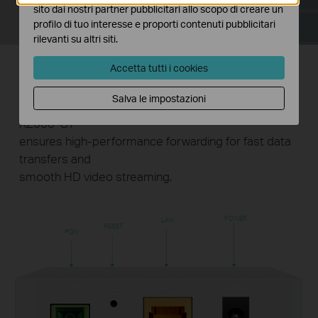
sito dai nostri partner pubblicitari allo scopo di creare un
profilo di tuo interesse e proporti contenuti pubblicitari
rilevanti su altri siti.
Accetta tutti i cookies
Gigabit Internet Access
Salva le impostazioni
With one PON port and one Gigabit Ethernet port,
XZ000-G7
ensures high-performance forwarding for fast data
transfers and
smooth HD video streaming.
POWER
LAN
RESET
PON