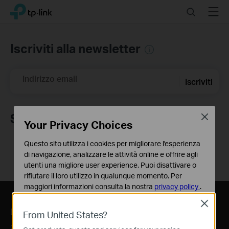
Click
Search
Menu
TP-Link, Reliably Smart
to
skip
the
Iscriviti alla newsletter
navigation
bar
Indirizzo email
Iscriviti
Seguici
Close
Your Privacy Choices
Questo sito utilizza i cookies per migliorare l'esperienza
di navigazione, analizzare le attività online e offrire agli
utenti una migliore user experience. Puoi disattivare o
rifiutare il loro utilizzo in qualunque momento. Per
maggiori informazioni consulta la nostra
privacy policy
.
Close
Basic Cookies
L'azienda
Stampa
Dove Acquistare
From United States?
Questi cookies sono necessari per il corretto
funzionamento del sito e non possono essere disattivati
Profilo Aziendale
News
Negozi online