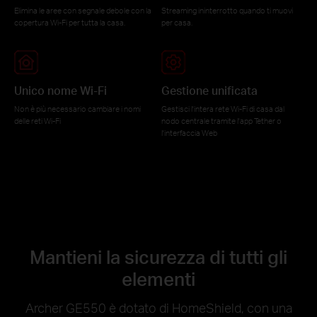
Elimina le aree con segnale debole con la
Streaming ininterrotto quando ti muovi
copertura Wi-Fi per tutta la casa.
per casa.
Unico nome Wi-Fi
Gestione unificata
Non è più necessario cambiare i nomi
Gestisci l'intera rete Wi-Fi di casa dal
delle reti Wi-Fi
nodo centrale tramite l'app Tether o
l'interfaccia Web
Mantieni la sicurezza di tutti gli
elementi
Archer GE550 è dotato di HomeShield, con una