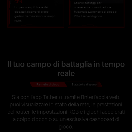
GPN
Solo tre passaggi per
Un percorso più breve dai
ottenereuna comunicazione
giocatori ai server di gioco
fluida tra la tua console di gioco o
guidato da misurazioni in tempo
PC e il server di gioco.
reale.
Il tuo campo di battaglia in tempo
reale
Pannello di gioco
Statistiche di gioco
Sia con l'app Tether o tramite l'interfaccia web,
puoi visualizzare lo stato della rete, le prestazioni
del router, le impostazioni RGB e i giochi accelerati
a colpo d'occhio su un'esclusiva dashboard di
gioco.