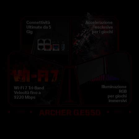
Connettività
Accelerazione
Ultimate da 5
esclusiva
Gig
per i giochi
Illuminazione
Wi-Fi 7 Tri-Band
RGB
Velocità fino a
per giochi
9220 Mbps
immersivi