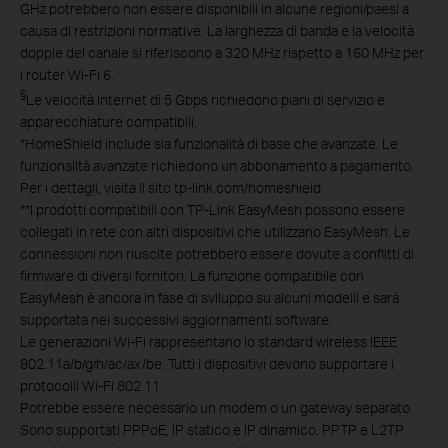
GHz potrebbero non essere disponibili in alcune regioni/paesi a
causa di restrizioni normative. La larghezza di banda e la velocità
doppie del canale si riferiscono a 320 MHz rispetto a 160 MHz per
i router Wi-Fi 6.
§
Le velocità Internet di 5 Gbps richiedono piani di servizio e
apparecchiature compatibili.
*
HomeShield include sia funzionalità di base che avanzate. Le
funzionalità avanzate richiedono un abbonamento a pagamento.
Per i dettagli, visita il sito tp-link.com/homeshield
**
I prodotti compatibili con TP-Link EasyMesh possono essere
collegati in rete con altri dispositivi che utilizzano EasyMesh. Le
connessioni non riuscite potrebbero essere dovute a conflitti di
firmware di diversi fornitori. La funzione compatibile con
EasyMesh è ancora in fase di sviluppo su alcuni modelli e sarà
supportata nei successivi aggiornamenti software.
Le generazioni Wi-Fi rappresentano lo standard wireless IEEE
802.11a/b/g/n/ac/ax/be. Tutti i dispositivi devono supportare i
protocolli Wi-Fi 802.11.
Potrebbe essere necessario un modem o un gateway separato.
Sono supportati PPPoE, IP statico e IP dinamico. PPTP e L2TP