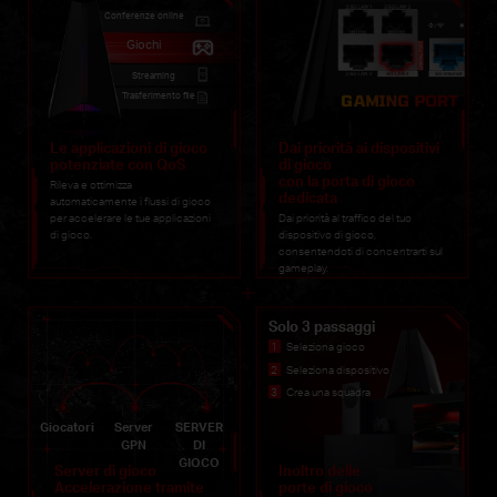
Conferenze online
Giochi
Streaming
Trasferimento file
Le applicazioni di gioco
Dai priorità ai dispositivi
potenziate con QoS
di gioco
con la porta di gioco
Rileva e ottimizza
dedicata
automaticamente i flussi di gioco
per accelerare le tue applicazioni
Dai priorità al traffico del tuo
di gioco.
dispositivo di gioco,
consentendoti di concentrarti sul
gameplay.
Solo 3 passaggi
Seleziona gioco
Seleziona dispositivo
Crea una squadra
Giocatori
Server
SERVER
GPN
DI
GIOCO
Server di gioco
Inoltro delle
Accelerazione tramite
porte di gioco