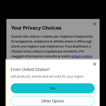
Close
Your Privacy Choices
Questo sito utilizza i cookies per migliorare l'esperienza
di navigazione, analizzare le attività online e offrire agli
utenti una migliore user experience. Puoi disattivare o
rifiutare il loro utilizzo in qualunque momento. Per
Luce accesa, gioco iniziato
maggiori informazioni consulta la nostra
privacy policy
.
Close
Basic Cookies
Colora le tue esperienze di gioco con milioni di
From United States?
Questi cookies sono necessari per il corretto
colori. Scegli tra una varietà di modalità
funzionamento del sito e non possono essere disattivati
Get products, events and services for your region.
straordinarie per creare l'atmosfera immersiva
nel tuo sistema.
perfetta per il tuo gameplay.
Vai
Analytics e Marketing Cookies
I cookies analitici ci permettono di analizzare le tue
attività sul nostro sito allo scopo di migliorarne le
Other Option
funzionalità.