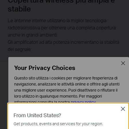
stabile
Le antenne interne utilizzano la miglior tecnologia
radiotrasmissiva per ottenere una completa copertura
anche in grandi ambienti.
Gli amplificatori ad alta potenza incrementano la stabilità
del segnale.
Clos
Your Privacy Choices
Questo sito utilizza i cookies per migliorare l'esperienza di
navigazione, analizzare le attività online e offrire agli utenti
una migliore user experience. Puoi disattivare o rifiutare il
loro utilizzo in qualunque momento. Per maggiori
informazioni consulta la nostra
privacy policy
.
Clos
Basic Cookies
From United States?
Questi cookies sono necessari per il corretto
Get products, events and services for your region.
funzionamento del sito e non possono essere disattivati nel