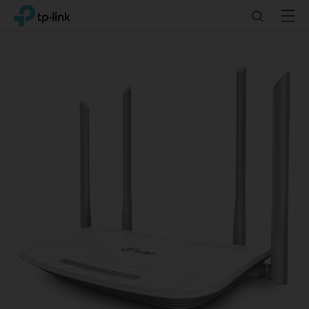
Click
Search
Menu
TP-Link, Reliably Smart
to
skip
the
navigation
bar