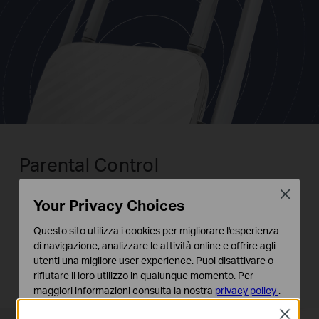
Parental Control
Close
L'ideale per garantire un uso responsabile del
Your Privacy Choices
web, supervisionando gli accessi alla rete del
Questo sito utilizza i cookies per migliorare l'esperienza
tuo staff o dei tuoi bambini. Scegli le parole
di navigazione, analizzare le attività online e offrire agli
chiave da inserire nella tua black-list impedendo
utenti una migliore user experience. Puoi disattivare o
l'accesso ai siti che ne fanno uso.
rifiutare il loro utilizzo in qualunque momento. Per
maggiori informazioni consulta la nostra
privacy policy
.
Close
Basic Cookies