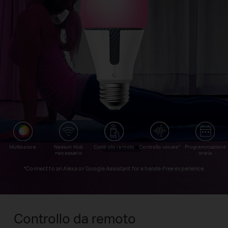
Controllo vocale*
Multicolore
Nessun Hub
Controllo remoto
Programmazione
necessario
oraria
*Connect to an Alexa or Google Assistant for a hands-free experience.
Controllo da remoto