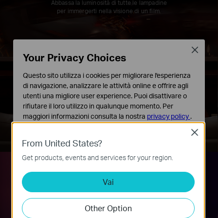
Abbassa la luminosità di tutte le lampadine
per immergerti nella visione di un film.
Close
Your Privacy Choices
Questo sito utilizza i cookies per migliorare l'esperienza
di navigazione, analizzare le attività online e offrire agli
utenti una migliore user experience. Puoi disattivare o
rifiutare il loro utilizzo in qualunque momento. Per
maggiori informazioni consulta la nostra
privacy policy
.
Close
Basic Cookies
From United States?
Questi cookies sono necessari per il corretto
funzionamento del sito e non possono essere disattivati
Get products, events and services for your region.
nel tuo sistema.
Vai
Analytics e Marketing Cookies
I cookies analitici ci permettono di analizzare le tue
attività sul nostro sito allo scopo di migliorarne le
Scenario Party
Other Option
funzionalità.