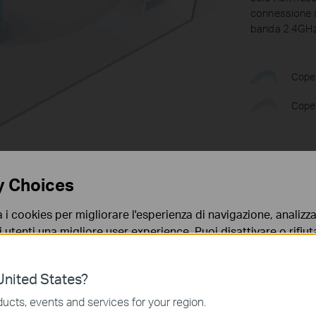
connessione s
banda 2.4GHz a
Cope
Coper
y Choices
a i cookies per migliorare l'esperienza di navigazione, analizzar
i utenti una migliore user experience. Puoi disattivare o rifiutar
nto. Per maggiori informazioni consulta la nostra
privacy p
nited States?
no necessari per il corretto funzionamento del sito e non po
ucts, events and services for your region.
 sistema.