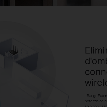
Elimi
d'omb
conn
wirel
Il Range Exte
potenzia ed es
solo non ries