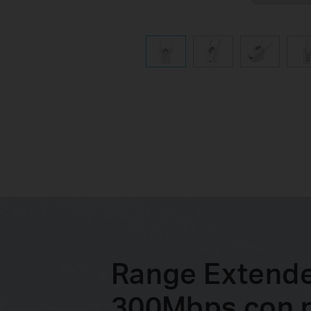
Range Extender
300Mbps con p