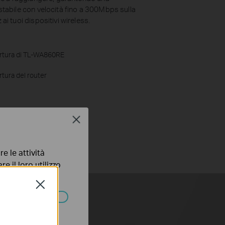
tabile con velocità fino a 300Mbps sulla
i tuoi dispositivi wireless.
rtura di TL-WA860RE
tura del router
Close
e le attività
e il loro utilizzo
olicy
.
Close
ssono essere