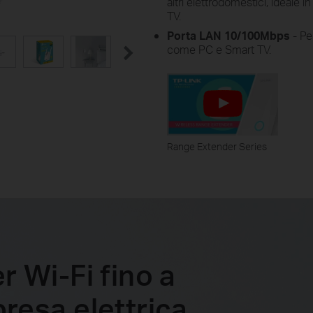
altri elettrodomestici, ideale
TV.
Porta LAN 10/100Mbps
- Pe
come PC e Smart TV.
Range Extender Series
 Wi-Fi fino a
resa elettrica