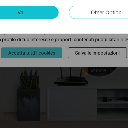
à d'uso
ting Cookies
Vai
Other Option
 ci permettono di analizzare le tue attività sul nostro sito allo
 router e il tasto Range
ionalità.
bastano pochi minuti per
network wireless. Una volta
s possono essere impostati sul nostro sito dai nostri partner 
 il Range Extender
profilo di tuo interesse e proporti contenuti pubblicitari rileva
 presa di corrente,
ED per trovare il punto
Accetta tutti i cookies
Salva le impostazioni