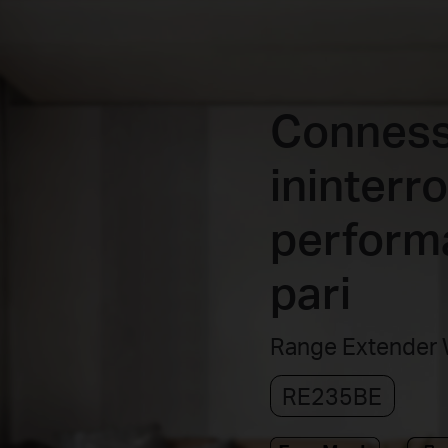
Conness
ininterro
perform
pari
Range Extender W
RE235BE