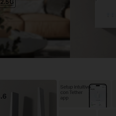
Setup intuitivo
con Tether
3.6
app