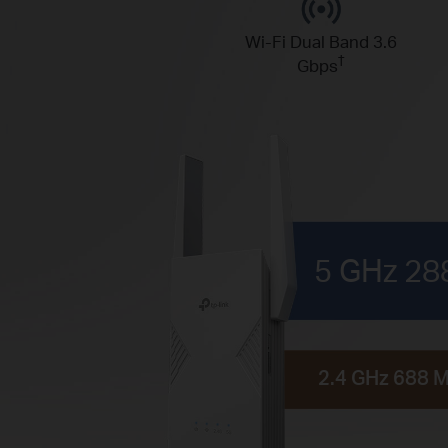
Wi-Fi Dual Band 3.6
†
Gbps
5 GHz
28
2.4 GHz
688 