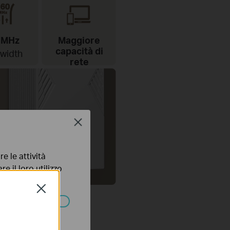
 MHz
Maggiore
capacità di
width
rete
Close
e le attività
e il loro utilizzo
olicy
.
Close
ssono essere