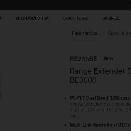
S
M
RETE DOMESTICA
SMART HOME
BUSINESS
Panoramica
Specifich
RE235BE
New
Range Extender D
BE3600
Wi-Fi 7 Dual Band 3.6Gbps:
A
sfrutta tecnologie di nuova g
combinate fino a 3.6 Gbps (2
†
GHz).
Multi-Link Operation (MLO):