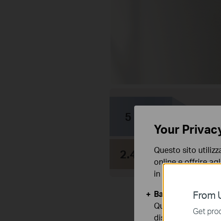
5 GHz
Your Privac
Ma
Questo sito utilizz
2.4 GHz
online e offrire agl
in qualunque mome
Basic Cookies
From U
Questi cookies so
Get prod
disattivati nel tuo