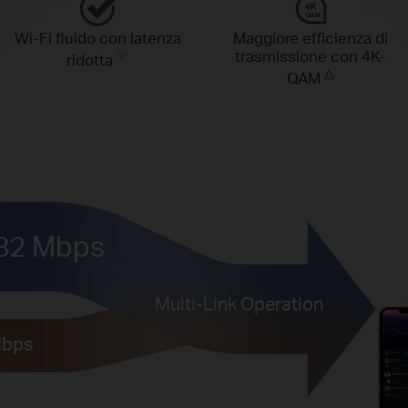
Wi-Fi fluido con latenza
Maggiore efficienza di
☆
trasmissione con 4K-
ridotta
△
QAM
82 Mbps
Multi-Link Operation
Mbps