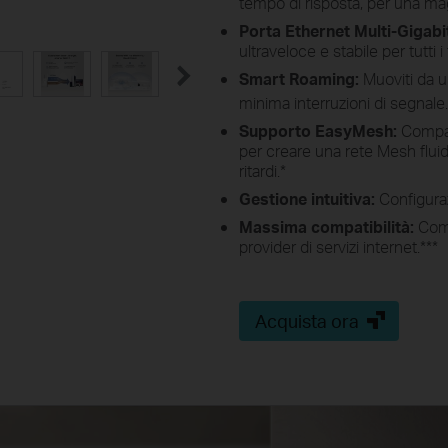
tempo di risposta, per una mag
Porta Ethernet Multi-Gigabi
ultraveloce e stabile per tutti i 
Smart Roaming:
Muoviti da un
minima interruzioni di segnale
Supporto EasyMesh:
Compat
per creare una rete Mesh fluida
ritardi.
*
Gestione intuitiva:
Configura
Massima compatibilità:
Comp
provider di servizi internet.
***
Acquista ora