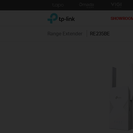
Click
to
TP-Link, Reliably Smart
skip
SHOWROO
the
navigation
Range Extender
RE235BE
bar