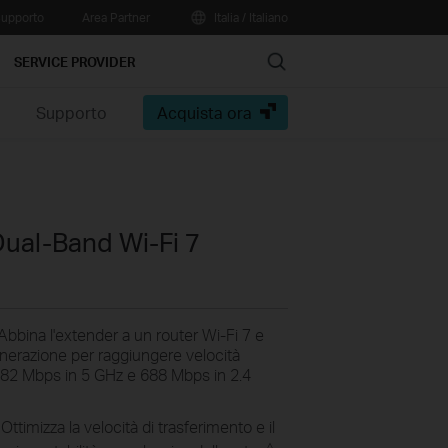
upporto
Area Partner
Italia / Italiano
Search
SERVICE PROVIDER
e
Supporto
Acquista ora
ual-Band Wi-Fi 7
bbina l'extender a un router Wi-Fi 7 e
enerazione per raggiungere velocità
882 Mbps in 5 GHz e 688 Mbps in 2.4
Ottimizza la velocità di trasferimento e il
△