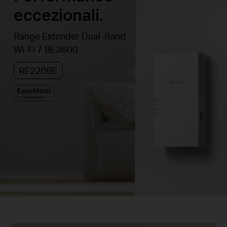
eccezionali.
Range Extender Dual-Band
Wi-Fi 7 BE3600
RE220BE