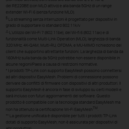
del RE220BE (con MLO attivo) e alla banda 5GHz di un range
extender Wi-Fi 6 (senza funzione MLO).
§
Lo streaming senza interruzioni è progettato per dispositivi in
grado di supportare lo standard 802.11k/v
△
L'utilizzo del Wi-Fi 7 (802.11be), del Wi-fi 6 (802.11ax) e di
funzionalità come Multi-Link Operation (MLO), larghezza di banda
320 MHz, 4K-QAM, Multi-RU, OFDMA, e MU-MIMO richiedono dei
client che supportino altrettante funzioni. La larghezza di banda da
160MHz sulla banda da 5GHz potrebbe non essere disponibile in
alcune regioni/Paesi a causa di restrzioni normative.
*
I prodotti TP-Link con supporto EasyMesh possono connettersi
ad altri dispositivi EasyMesh. Problemi di connessione possono
derivare da conflitti di firmware con dispositivi di altri produttori. Il
supporto EasyMesh è ancora in fase di sviluppo su certi modelli e
sarà incluso con futuri aggiornamenti del software. Questo
prodotto è compatibile con la tecnologia standard EasyMesh ma
TM
non ha ottenuto la certificazione Wi-Fi EasyMesh
.
**
La gestione unificata è disponibile per tutti i prodotti TP-Link
dotati di supporto EasyMesh; non è assicurata per dispositivi di
altri produttori.