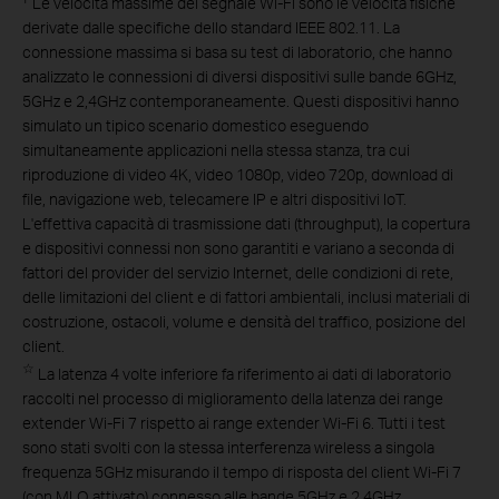
Le velocità massime del segnale Wi-Fi sono le velocità fisiche
derivate dalle specifiche dello standard IEEE 802.11. La
connessione massima si basa su test di laboratorio, che hanno
analizzato le connessioni di diversi dispositivi sulle bande 6GHz,
5GHz e 2,4GHz contemporaneamente. Questi dispositivi hanno
simulato un tipico scenario domestico eseguendo
simultaneamente applicazioni nella stessa stanza, tra cui
riproduzione di video 4K, video 1080p, video 720p, download di
file, navigazione web, telecamere IP e altri dispositivi IoT.
L'effettiva capacità di trasmissione dati (throughput), la copertura
e dispositivi connessi non sono garantiti e variano a seconda di
fattori del provider del servizio Internet, delle condizioni di rete,
delle limitazioni del client e di fattori ambientali, inclusi materiali di
costruzione, ostacoli, volume e densità del traffico, posizione del
client.
☆
La latenza 4 volte inferiore fa riferimento ai dati di laboratorio
raccolti nel processo di miglioramento della latenza dei range
extender Wi-Fi 7 rispetto ai range extender Wi-Fi 6. Tutti i test
sono stati svolti con la stessa interferenza wireless a singola
frequenza 5GHz misurando il tempo di risposta del client Wi-Fi 7
(con MLO attivato) connesso alle bande 5GHz e 2.4GHz