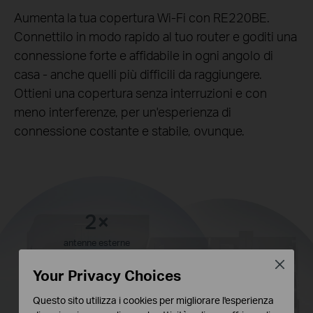
Aumenta la tua copertura Wi-Fi con RE220BE.
Connettilo in modo rapido al tuo router e goditi una
connessione forte e affidabile in ogni angolo di
casa - anche quelli più difficili da raggiungere.
Ottieni una copertura senza interruzioni e con
meno interferenze, per un'esperienza di
connessione costante e stabile, ovunque.
2×
antenne esterne
Close
Your Privacy Choices
Questo sito utilizza i cookies per migliorare l'esperienza
RE220BE