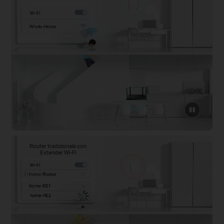
click
to
pause
video
Router tradizionale con
Extender Wi-Fi