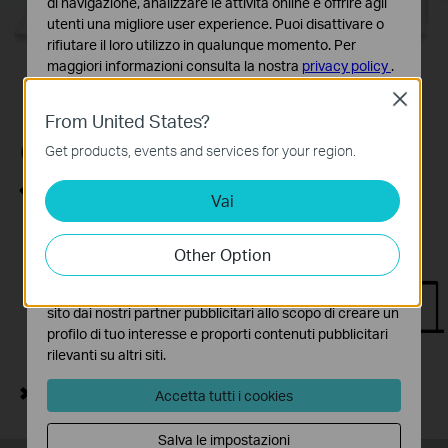
di navigazione, analizzare le attività online e offrire agli
Router
utenti una migliore user experience. Puoi disattivare o
rifiutare il loro utilizzo in qualunque momento. Per
maggiori informazioni consulta la nostra
privacy policy
.
Close
Basic Cookies
From United States?
Questi cookies sono necessari per il corretto
Connessione cablata 1Gbps
funzionamento del sito e non possono essere disattivati
Get products, events and services for your region.
nel tuo sistema.
Modalità
Range Extender
Vai
Analytics e Marketing Cookies
Sfrutta la porta LAN 1Gbps per collegare alla rete il tuo PC, smart
I cookies analitici ci permettono di analizzare le tue
TV o console di gioco e goditi una connessione cablata
attività sul nostro sito allo scopo di migliorarne le
Other Option
sorprendentemente veloce.
funzionalità.
I marketing cookies possono essere impostati sul nostro
sito dai nostri partner pubblicitari allo scopo di creare un
1 Gbps
profilo di tuo interesse e proporti contenuti pubblicitari
RE220BE
rilevanti su altri siti.
Router
Modalità
Access Point
Accetta tutti i cookies
Salva le impostazioni