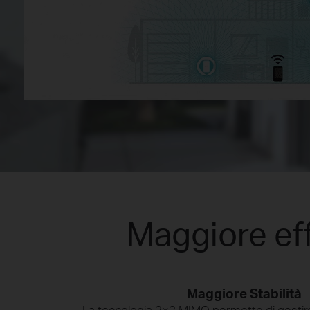
Maggiore ef
Maggiore Stabilità
La tecnologia 2×2 MIMO permette di gestire