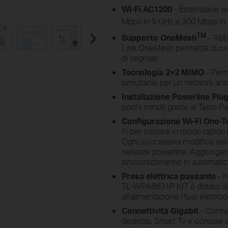
Wi-Fi AC1200
- Estensione wi
Mbps in 5 GHz e 300 Mbps in 
TM
Supporto OneMesh
- Abb
Link OneMesh permette di crea
di segnale.
Tecnologia 2×2 MIMO
- Perme
simultanei per un network anco
Installazione Powerline Plug
pochi minuti grazie al Tasto Pai
Configurazione Wi-Fi One-
Fi per copiare in modo rapido l
Ogni successiva modifica sarà 
network powerline. Aggiungend
sincronizzeranno in automati
Presa elettrica passante
- H
TL-WPA8631P KIT è dotato di p
all'alimentazione i tuoi elettro
Connettività Gigabit
- Connet
desktop, Smart Tv e console d