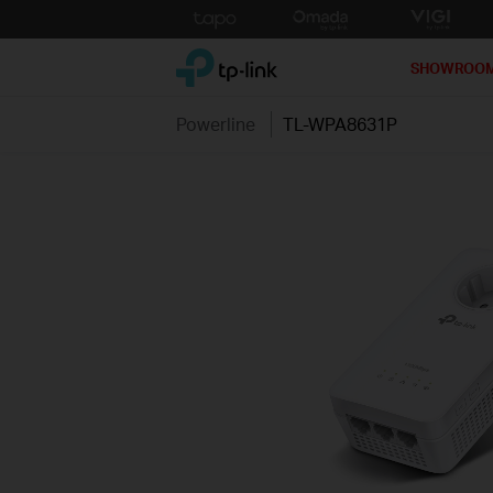
Click
to
TP-Link, Reliably Smart
skip
SHOWROO
the
navigation
Powerline
TL-WPA8631P
bar