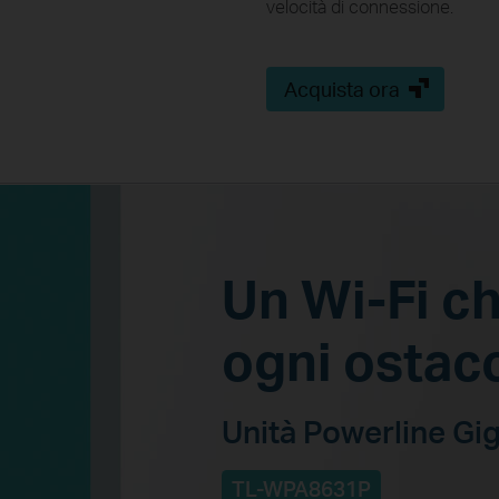
velocità di connessione.
Acquista ora
Un Wi-Fi c
ogni ostac
Unità Powerline Gi
TL-WPA8631P