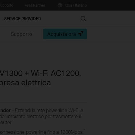
upporto
Area Partner
Italia / Italiano
Search
SERVICE PROVIDER
e
Supporto
Acquista ora
AV1300 + Wi-Fi AC1200,
presa elettrica
ender
- Estendi la rete poweriline Wi-Fi e
o l'impianto elettrico per trasmettere il
outer.
*
 connessione powerline fino a 1300Mbps.