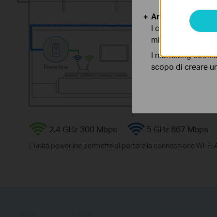
Analytics e Marke
I cookies analitici
migliorarne le funz
I marketing cookie
scopo di creare un 
2.4 GHz 300 Mbps
5 GHz 867 Mbps
L'unità powerline permette di portare la connessione Wi-Fi