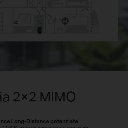
gia 2×2 MIMO
nce Long-Distance potenziate
×2 MIMO aiuta ad aumentare la copertura