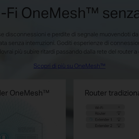
i-Fi OneMesh™ senza 
e disconnessioni e perdite di segnale muovendoti da u
cata senza interruzioni. Goditi esperienze di connessio
ovrai più subire ritardi passando dalla rete del router a 
Scopri di più su OneMesh™
nder OneMesh™
Router tradizio