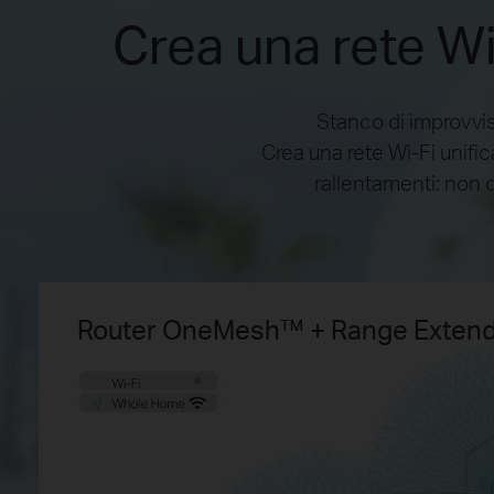
Crea una rete W
Stanco di improvvis
Crea una rete Wi-Fi unifi
rallentamenti: non d
Router OneMesh™ + Range Exte