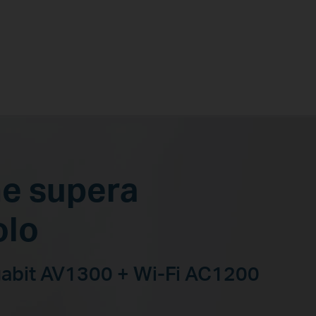
he supera
olo
gabit AV1300 + Wi-Fi AC1200