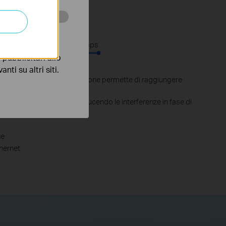
s
 scopo di
1300Mbps
pubblicitari allo
nti su altri siti.
lug AV2 di ultima generazione permette di raggiungere
line fino a 1300 Mbps, riducendo le interferenze in fase di
ne
hernet