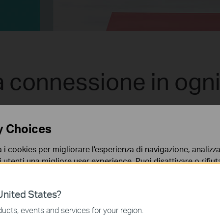
a connessione in ogn
y Choices
a i cookies per migliorare l'esperienza di navigazione, analizzar
i utenti una migliore user experience. Puoi disattivare o rifiutar
nto. Per maggiori informazioni consulta la nostra
privacy p
Fino a
nited States?
1300
no necessari per il corretto funzionamento del sito e non po
ucts, events and services for your region.
Mb
 sistema.