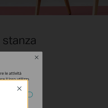
i stanza
Close
e le attività
e il loro utilizzo
olicy
.
Close
ssono essere
ps