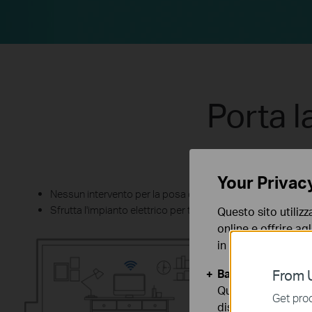
Porta l
Your Privac
Nessun intervento per la posa di cavi Ethernet.
Sfrutta l'impianto elettrico per trasmettere dati.
Questo sito utilizz
online e offrire agl
in qualunque mome
Basic Cookies
From U
Questi cookies so
Get prod
disattivati nel tuo