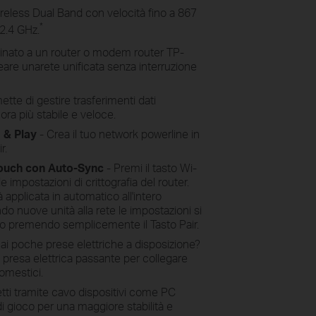
reless Dual Band con velocità fino a 867
*
2.4 GHz.
inato a un router o modem router TP-
re unarete unificata senza interruzione
tte di gestire trasferimenti dati
ra più stabile e veloce.
 & Play
- Crea il tuo network powerline in
r.
Touch con Auto-Sync
- Premi il tasto Wi-
e impostazioni di crittografia del router.
applicata in automatico all'intero
o nuove unità alla rete le impostazioni si
co premendo semplicemente il Tasto Pair.
ai poche prese elettriche a disposizione?
resa elettrica passante per collegare
domestici.
ti tramite cavo dispositivi come PC
i gioco per una maggiore stabilità e