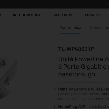
S
M
RETE DOMESTICA
SMART HOME
BUSINESS
Panoramica
Specifich
TL-WPA8631P
Unità Powerline 
3 Porte Gigabit e 
passthrough
Unità Powerline e Wi-Fi Ext
cablata pre-esistente sfruttand
segnale in stanze lontane dal r
HomePlug AV2
- Velocità di