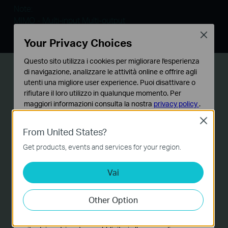
Note:
MIMO - Multi-input Multi-output
SISO - Single-input Single-output
Close
Your Privacy Choices
Questo sito utilizza i cookies per migliorare l'esperienza
di navigazione, analizzare le attività online e offrire agli
Porta Gigabit
per
utenti una migliore user experience. Puoi disattivare o
massimizzare la connettività
rifiutare il loro utilizzo in qualunque momento. Per
maggiori informazioni consulta la nostra
privacy policy
.
Dotato di una porta Ethernet gigabit, TL-
Close
Basic Cookies
From United States?
Questi cookies sono necessari per il corretto
PA8010P KIT consente di collegare un
funzionamento del sito e non possono essere disattivati
dispositivo ad alta intensità di banda e garantisce
Get products, events and services for your region.
nel tuo sistema.
la trasmissione fluida di molteplici video
Vai
Analytics e Marketing Cookies
streaming HD.
I cookies analitici ci permettono di analizzare le tue
attività sul nostro sito allo scopo di migliorarne le
Other Option
funzionalità.
I marketing cookies possono essere impostati sul nostro