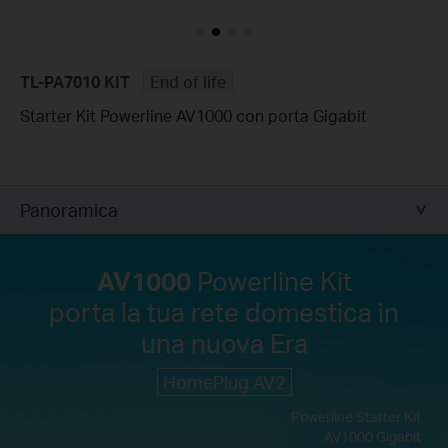
TL-PA7010 KIT
End of life
Starter Kit Powerline AV1000 con porta Gigabit
Panoramica
AV1000
Powerline Kit
porta la tua rete domestica in
una nuova Era
HomePlug AV2
Powerline Starter Kit
AV1000 Gigabit