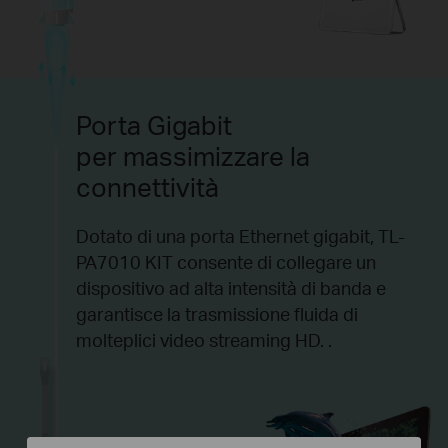
Porta Gigabit
per massimizzare la
connettività
Dotato di una porta Ethernet gigabit, TL-
PA7010 KIT consente di collegare un
dispositivo ad alta intensità di banda e
garantisce la trasmissione fluida di
molteplici video streaming HD. .