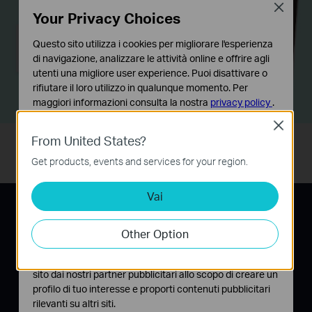
Close
Your Privacy Choices
Computer
Questo sito utilizza i cookies per migliorare l'esperienza
di navigazione, analizzare le attività online e offrire agli
utenti una migliore user experience. Puoi disattivare o
rifiutare il loro utilizzo in qualunque momento. Per
Game Console
4K TV
maggiori informazioni consulta la nostra
privacy policy
.
Close
Basic Cookies
From United States?
Questi cookies sono necessari per il corretto
funzionamento del sito e non possono essere disattivati
Get products, events and services for your region.
nel tuo sistema.
Vai
Analytics e Marketing Cookies
Plug and Play,
I cookies analitici ci permettono di analizzare le tue
attività sul nostro sito allo scopo di migliorarne le
nessuna configurazione
Other Option
funzionalità.
necessaria
I marketing cookies possono essere impostati sul nostro
sito dai nostri partner pubblicitari allo scopo di creare un
profilo di tuo interesse e proporti contenuti pubblicitari
Collegate un adattatore powerline in una presa a
rilevanti su altri siti.
muro e collegatelo al router, tramite un cavo