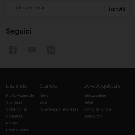
Indirizzo email
Iscriviti
Seguici
L'azienda
Stampa
Dove Acquistare
Profilo Aziendale
News
Negozi online
Sicurezza
Blog
Retail
Sostenibilità
Avvertenza di sicurezza
Computer Shops
Contattaci
Distributori
Privacy
Cookie Policy