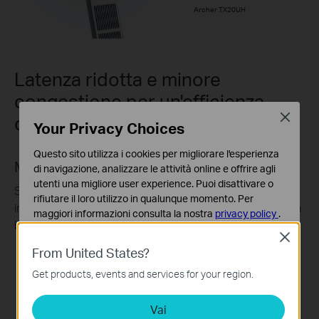
Archer TX20UH
Latenza ridotta e minore
congestione per un'efficienza
Close
otttimale
Your Privacy Choices
Questo sito utilizza i cookies per migliorare l'esperienza
MU-MIMO
di navigazione, analizzare le attività online e offrire agli
utenti una migliore user experience. Puoi disattivare o
Sperimenta streaming, gameplay e caricamenti
rifiutare il loro utilizzo in qualunque momento. Per
impeccabili mentre la tua rete elabora simultaneamente la
maggiori informazioni consulta la nostra
privacy policy
.
banda per più dispositivi.
Close
Basic Cookies
From United States?
Questi cookies sono necessari per il corretto
funzionamento del sito e non possono essere disattivati
Get products, events and services for your region.
nel tuo sistema.
Adattatore
standard
Vai
Analytics e Marketing Cookies
Router MU-MIMO