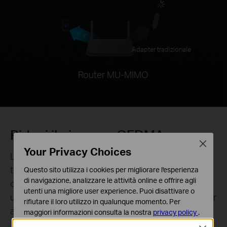
Adapter tradizionale
Router MU-MIMO
Riduci il ping con OFDMA
Close
Your Privacy Choices
Lavorando in sinergia con un router dotato di
tecnologia OFDMA, il tuo PC riceve dati
Questo sito utilizza i cookies per migliorare l'esperienza
di navigazione, analizzare le attività online e offrire agli
contemporaneamente ad altri dispositivi su un
utenti una migliore user experience. Puoi disattivare o
unico stream. Ciò significa un ritardo quasi nullo per
rifiutare il loro utilizzo in qualunque momento. Per
applicazioni video e gaming.
maggiori informazioni consulta la nostra
privacy policy
.