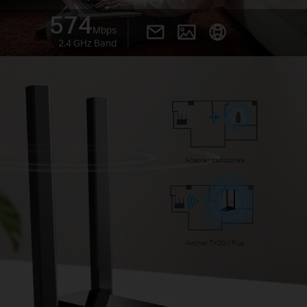
574
Mbps
2.4 GHz Band
Adapter tradizionale
Archer TX20U Plus