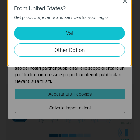
Close
Basic Cookies
From United States?
Questi cookies sono necessari per il corretto
funzionamento del sito e non possono essere disattivati
Get products, events and services for your region.
nel tuo sistema.
Attesa
Vai
Analytics e Marketing Cookies
I cookies analitici ci permettono di analizzare le tue
Client 2
attività sul nostro sito allo scopo di migliorarne le
Other Option
funzionalità.
Attesa
Dati Trasmessi
I marketing cookies possono essere impostati sul nostro
sito dai nostri partner pubblicitari allo scopo di creare un
Senza OFDMA
profilo di tuo interesse e proporti contenuti pubblicitari
rilevanti su altri siti.
Accetta tutti i cookies
Client 1
Salva le impostazioni
Client 2
Client 3