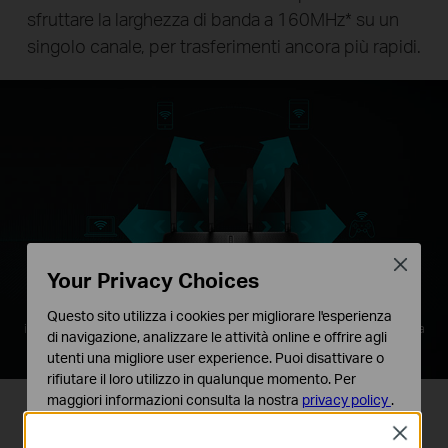
sfruttare la larghezza di banda a 160MHz* su un
singolo canale, per trasferimenti ancora più rapidi.
Close
Your Privacy Choices
Router Archer VR2800 MU-MIMO
Questo sito utilizza i cookies per migliorare l'esperienza
invia dati simultaneamente a più dispositivi,con grande aumento della
di navigazione, analizzare le attività online e offrire agli
velocità
utenti una migliore user experience. Puoi disattivare o
rifiutare il loro utilizzo in qualunque momento. Per
maggiori informazioni consulta la nostra
privacy policy
.
Massima copertura
Close
Basic Cookies