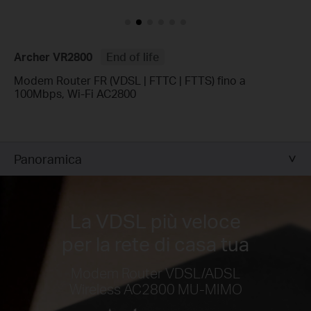
Archer VR2800
End of life
Modem Router FR (VDSL | FTTC | FTTS) fino a
100Mbps, Wi-Fi AC2800
Panoramica
La VDSL più veloce
per la rete di casa tua
Modem Router VDSL/ADSL
Wireless AC2800 MU-MIMO