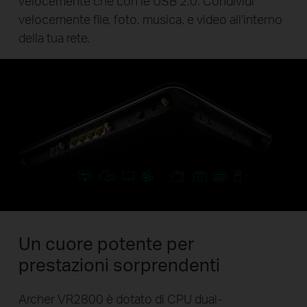
velocemente che con le USB 2.0. Condividi
velocemente file, foto, musica, e video all'interno
della tua rete.
Un cuore potente per
prestazioni sorprendenti
Archer VR2800 è dotato di CPU dual-