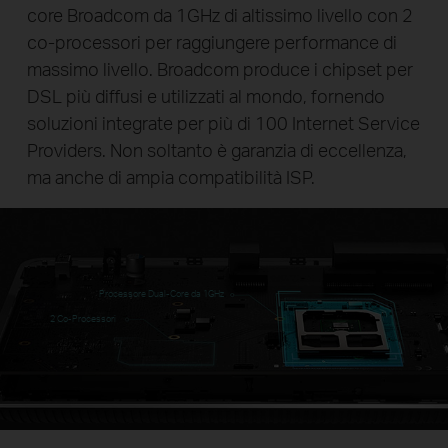
core Broadcom da 1GHz di altissimo livello con 2
co-processori per raggiungere performance di
massimo livello. Broadcom produce i chipset per
DSL più diffusi e utilizzati al mondo, fornendo
soluzioni integrate per più di 100 Internet Service
Providers. Non soltanto è garanzia di eccellenza,
ma anche di ampia compatibilità ISP.
Processore Dual-Core da 1GHz
2 Co-Processori