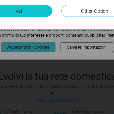
ting Cookies
Vai
Other Option
 ci permettono di analizzare le tue attività sul nostro sito allo
ionalità.
s possono essere impostati sul nostro sito dai nostri partner 
profilo di tuo interesse e proporti contenuti pubblicitari rileva
Accetta tutti i cookies
Salva le impostazioni
Evolvi la tua rete domestic
à grazie alla banda 6 GHz e ai canali aggiuntivi da 160 MHz, eliminand
obsoleti.
Scopri di più su Wi-Fi 6E >
Canali più ampi,
Congestioni ridotte,