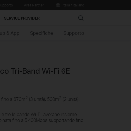
upporto
Area Partner
Italia / Italiano
Search
SERVICE PROVIDER
up & App
Specifiche
Supporto
o Tri-Band Wi-Fi 6E
2
2
fino a 670m
(3 unità), 500m
(2 unità),
e e tre le bande Wi-Fi lavorano insieme
binata fino a 5.400Mbps supportando fino