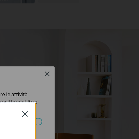
Close
e le attività
e il loro utilizzo
olicy
.
Close
ssono essere