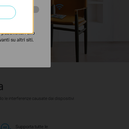
 scopo di
pubblicitari allo
nti su altri siti.
a
o le interferenze causate dai dispositivi
Supporta tutte le