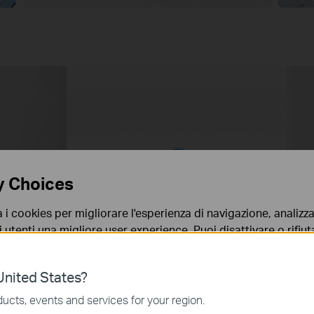
o
y Choices
a i cookies per migliorare l'esperienza di navigazione, analizzar
i utenti una migliore user experience. Puoi disattivare o rifiutar
nto. Per maggiori informazioni consulta la nostra
privacy p
nited States?
no necessari per il corretto funzionamento del sito e non po
ucts, events and services for your region.
 sistema.