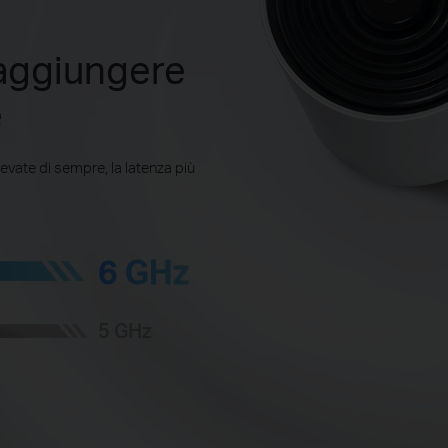
raggiungere
e
evate di sempre, la latenza più
6 GHz
5 GHz