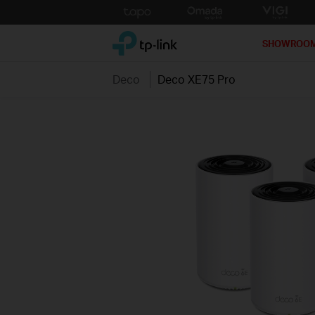
Click
to
TP-Link, Reliably Smart
skip
SHOWROO
the
navigation
Deco
Deco XE75 Pro
bar