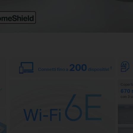
200
†
Connetti fino a
dispositivi
Copertu
670 
con 3 u