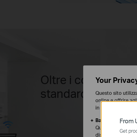
Oltre i confini dell
Your Privac
standard Wi-Fi 6
Questo sito utilizz
online e offrire agl
in qualunque mome
Basic Cookies
From U
Questi cookies so
Get prod
disattivati nel tuo