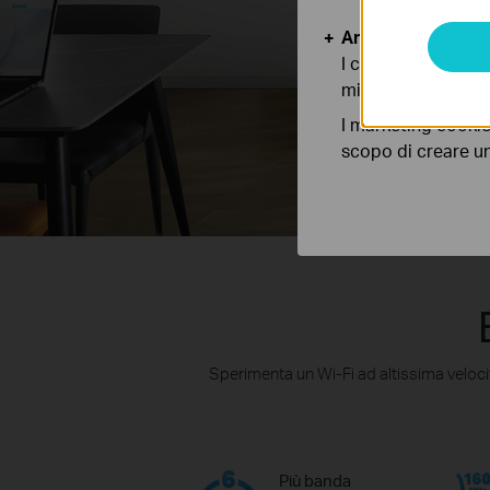
Analytics e Marke
I cookies analitici
migliorarne le funz
I marketing cookie
scopo di creare un 
Sperimenta un Wi-Fi ad altissima velocit
Più banda