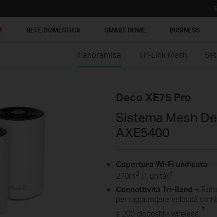
S
M
RETE DOMESTICA
SMART HOME
BUSINESS
Panoramica
TP-Link Mesh
Set
Deco XE75 Pro
Sistema Mesh Dec
AXE5400
Copertura Wi-Fi unificata
— 
2
†
270m
(1 unità).
Connettività Tri-Band –
Tutt
per raggiungere velocità com
†
a 200 dispositivi wireless.