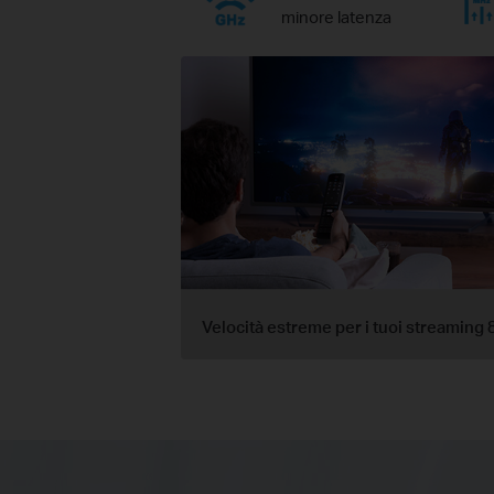
minore latenza
Velocità estreme per i tuoi streaming 