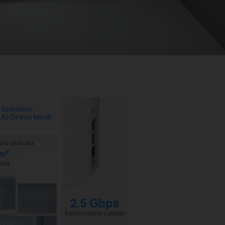
Seamless
AI-Driven Mesh
ra unificata
m²
nità
2.5 Gbps
Performance cablate