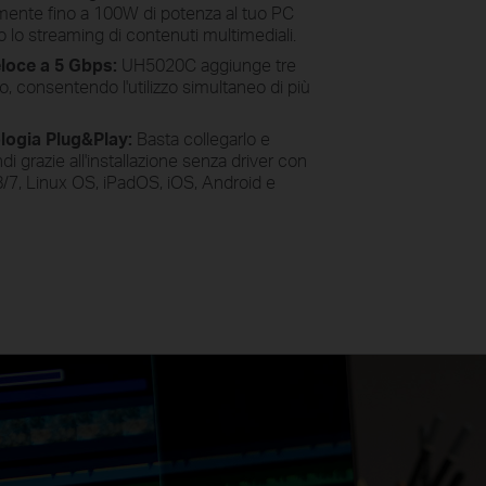
ente fino a 100W di potenza al tuo PC
 o lo streaming di contenuti multimediali.
loce a 5 Gbps:
UH5020C aggiunge tre
o, consentendo l'utilizzo simultaneo di più
ologia Plug&Play:
Basta collegarlo e
di grazie all'installazione senza driver con
7, Linux OS, iPadOS, iOS, Android e