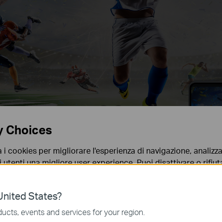
y Choices
a i cookies per migliorare l'esperienza di navigazione, analizzar
i utenti una migliore user experience. Puoi disattivare o rifiutar
nto. Per maggiori informazioni consulta la nostra
privacy p
nited States?
no necessari per il corretto funzionamento del sito e non po
ucts, events and services for your region.
 sistema.