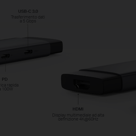
USB-C 3.0
Trasferimento dati
a 5 Gbps
PD
rica rapida
a 100W
HDMI
Display multimediale ad alta
definizione 4K@60Hz