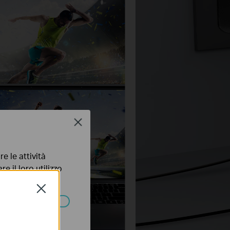
Close
e le attività
e il loro utilizzo
olicy
.
Close
ssono essere