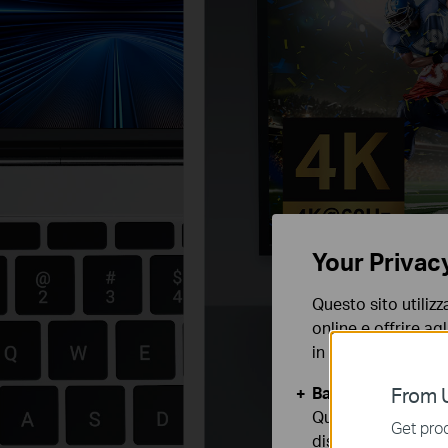
Your Privac
Questo sito utilizz
online e offrire agl
in qualunque mome
Basic Cookies
From U
Questi cookies so
Get prod
disattivati nel tuo