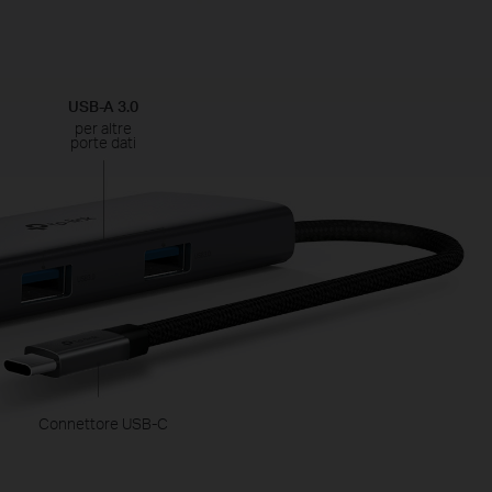
USB-A 3.0
per altre
porte dati
Connettore USB-C