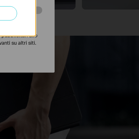
 scopo di
pubblicitari allo
nti su altri siti.