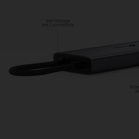
Self-Storage
per il connettore
Rica
d