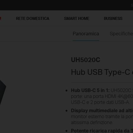
S
M
RETE DOMESTICA
SMART HOME
BUSINESS
Panoramica
Specifich
UH5020C
Hub USB Type-C 
Hub USB-C 5 in 1:
UH5020C tr
porte: una porta HDMI 4K@60H
USB-C e 2 porte dati USB-A.
Display multimediale ad alti
monitor esterno tramite la p
altissima definizione.
Potente ricarica rapida da 