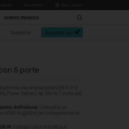
upporto
Area Partner
Italia / Italiano
Search
SERVICE PROVIDER
e
Supporto
Acquista ora
con 5 porte
asforma una singola porta USB-C in 5
z, Power Delivery da 100 W, 1 porta dati
ssima definizione:
Collegati a un
orta HDMI 4K@60Hz per un'esperienza ad
100 W:
Collega il cavo di ricarica a