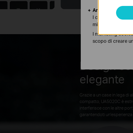
Analytics e Marke
I cookies analitici
migliorarne le funz
I marketing cookie
scopo di creare un 
Design co
elegante
Grazie a un case in lega di a
compatto, UA5020C è estr
interferisce con le altre por
garantendoti un'esperienza 