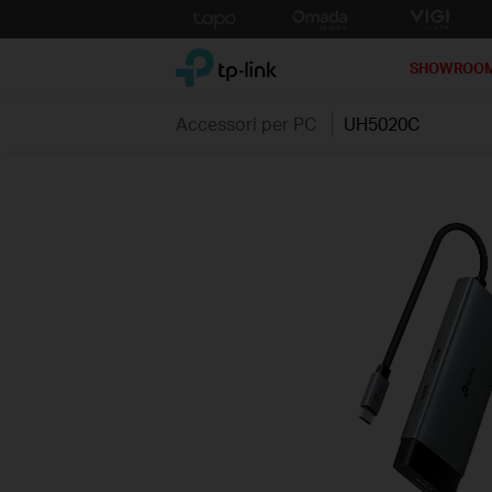
Click
to
TP-Link, Reliably Smart
skip
SHOWROO
the
navigation
Accessori per PC
UH5020C
bar