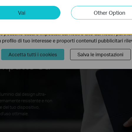
ting Cookies
Vai
Other Option
 ci permettono di analizzare le tue attività sul nostro sito allo
ionalità.
s possono essere impostati sul nostro sito dai nostri partner 
profilo di tuo interesse e proporti contenuti pubblicitari rileva
Accetta tutti i cookies
Salva le impostazioni
mpatto ed
lluminio dal design ultra-
emamente resistente e non
te del tuo dispositivo,
d'uso ottimale.