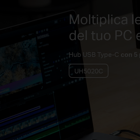
Moltiplica l
del tuo PC 
Hub USB Type-C
con 5 
UH5020C