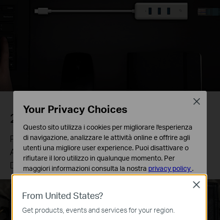
Close
Your Privacy Choices
2 in 1
Questo sito utilizza i cookies per migliorare l'esperienza
Performance: UE330C = 3 Porte USB 3.0 +
di navigazione, analizzare le attività online e offrire agli
utenti una migliore user experience. Puoi disattivare o
Adattatore Gigabit Ethernet USB 3.0
rifiutare il loro utilizzo in qualunque momento. Per
DImensione: un unico adattatore
maggiori informazioni consulta la nostra
privacy policy
.
Close
Basic Cookies
From United States?
Questi cookies sono necessari per il corretto
funzionamento del sito e non possono essere disattivati
Get products, events and services for your region.
nel tuo sistema.