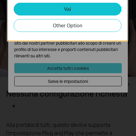
Vai
Analytics e Marketing Cookies
I cookies analitici ci permettono di analizzare le tue
attività sul nostro sito allo scopo di migliorarne le
Other Option
funzionalità.
I marketing cookies possono essere impostati sul nostro
sito dai nostri partner pubblicitari allo scopo di creare un
profilo di tuo interesse e proporti contenuti pubblicitari
rilevanti su altri siti.
Accetta tutti i cookies
Salva le impostazioni
Nessuna configurazione richiesta
*
Alla portata di tutti, questo device supporta
l'impostazione Plug and Play che permette a