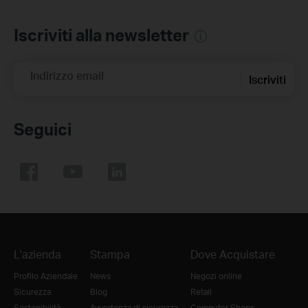
Iscriviti alla newsletter
Indirizzo email
Iscriviti
Seguici
L'azienda
Stampa
Dove Acquistare
Profilo Aziendale
News
Negozi online
Sicurezza
Blog
Retail
Sostenibilità
Avvertenza di sicurezza
Computer Shops