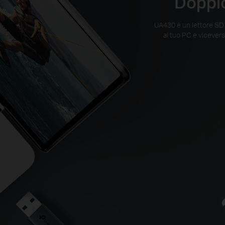
Doppio
UA430 è un lettore SD 
al tuo PC e vicever