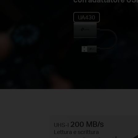
UA430
200 MB/s
UHS-I
Lettura e scrittura
†