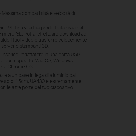
-
Massima compatibilità e velocità di
ea -
Moltiplica la tua produttività grazie al
 micro-SD. Potrai effettuare download ad
fluido i tuoi video e trasferire velocemente
me server e stampanti 3D.
-
Inserisci l'adattatore in una porta USB
one con supporto Mac OS, Windows,
OS o Chrome OS.
zie a un case in lega di alluminio dal
avetto di 15cm, UA430 è estremamente
on le altre porte del tuo dispositivo.