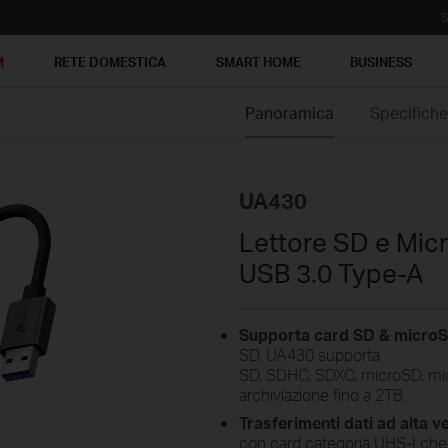
S
M
RETE DOMESTICA
SMART HOME
BUSINESS
Panoramica
Specifich
UA430
Lettore SD e Mic
USB 3.0 Type-A
Supporta card SD & micro
SD, UA430 supporta
SD,
SDHC,
SDXC,
microSD,
mi
archiviazione fino a 2TB.
Trasferimenti dati ad alta 
con card categoria UHS-I che 