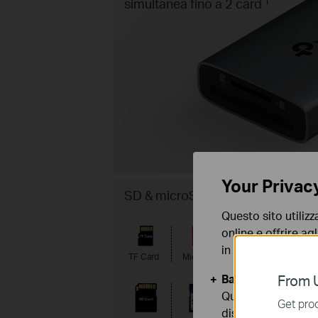
simultanea fino a 2 card
Your Privac
SD & microSD
Questo sito utilizz
online e offrire agl
in qualunque mome
TF Card
Micro SD
Micro
Micr
SDHC
SDX
Basic Cookies
From U
Questi cookies so
Get prod
disattivati nel tuo