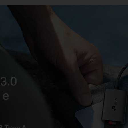
 3.0
 e
B Type A