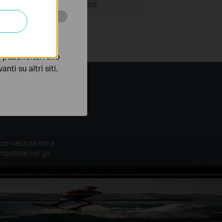
Android
iPadOS
iOS
 scopo di
pubblicitari allo
nti su altri siti.
bps con
on velocità fino a
mpatibile con gli