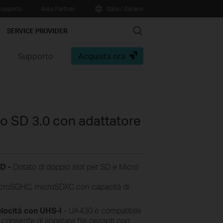
upporto
Area Partner
Italia / Italiano
Search
SERVICE PROVIDER
e
Supporto
Acquista ora
ro SD 3.0 con adattatore
SD -
Dotato di doppio slot per SD e Micro
croSDHC,
microSDXC
con capacità di
velocità con UHS-I
- UA430 è compatibile
consente di spostare file pesanti con