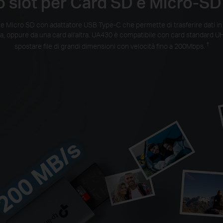
 slot per Card SD e Micro-SD
e Micro SD con adattatore USB Type-C che permette di trasferire dati in
sa, oppure da una card all'altra. UA430 è compatibile con card standard U
†
spostare file di grandi dimensioni con velocità fino a 200Mbps.