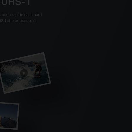
 UHS- I
 modo rapido dalle card
HS-I che consente di