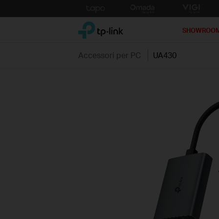
Click
to
TP-Link, Reliably Smart
skip
SHOWROO
the
navigation
Accessori per PC
UA430
bar