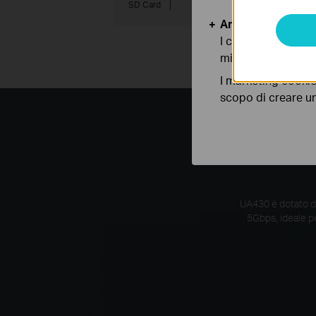
SD Card
SD
SDHC
SDX
Analytics e Marke
I cookies analitici
migliorarne le funz
I marketing cookie
scopo di creare un 
Trasmi
UA430 è dotato di
5Gbps, ideale pe