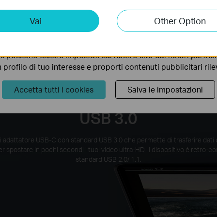
C
Desktops
Laptop
ting Cookies
Vai
Other Option
 ci permettono di analizzare le tue attività sul nostro sito allo
ionalità.
s possono essere impostati sul nostro sito dai nostri partner 
profilo di tuo interesse e proporti contenuti pubblicitari rileva
Accetta tutti i cookies
Salva le impostazioni
ssioni con velocità fino a 5G
USB 3.0
 adattatore USB-C con standard USB 3.0 che permette di trasferire dati c
r spostare in pochi secondi i tuoi video ultra-HD. Il dispositivo è retro-co
standard USB 2.0/ 1.1.