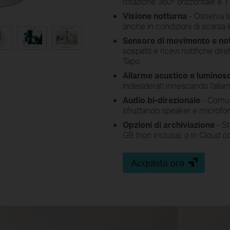
rotazione 360º orizzontale e 1
Visione notturna
- Osserva l
anche in condizioni di scarsa 
Sensore di movimento e not
sospetti e ricevi notifiche d
Tapo.
Allarme acustico e luminos
indesiderati innescando l'allar
Audio bi-direzionale
- Comun
sfruttando speaker e microfon
Opzioni di archiviazione
- S
GB (non inclusa), o in Cloud c
Acquista ora