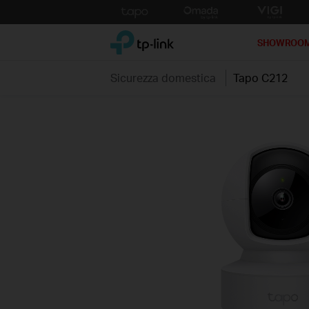
Click
to
TP-Link, Reliably Smart
skip
SHOWROO
the
navigation
Sicurezza domestica
Tapo C212
bar