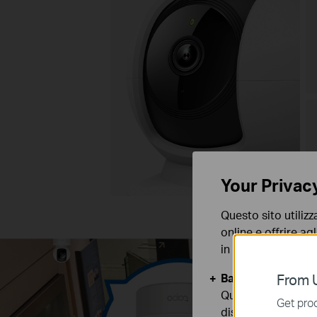
Your Privac
Questo sito utilizz
online e offrire agl
in qualunque mome
Basic Cookies
From U
Questi cookies so
Get prod
disattivati nel tuo