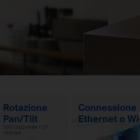
Rotazione
Connessione
Pan/Tilt
Ethernet o Wi
360° Orizzontale 113°
Verticale