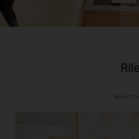
Ril
Tapo C212 è i