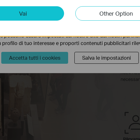
Ril
ting Cookies
Vai
Other Option
not
 ci permettono di analizzare le tue attività sul nostro sito allo
ionalità.
s possono essere impostati sul nostro sito dai nostri partner 
Person
profilo di tuo interesse e proporti contenuti pubblicitari rileva
notifi
Accetta tutti i cookies
Salva le impostazioni
Crea zone
movimenti 
ricevi no
necessar
Rilevam