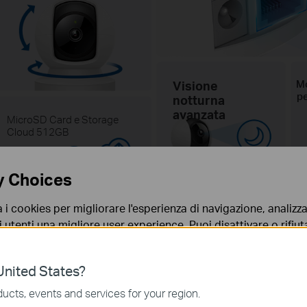
Mo
Visione
pe
notturna
avanzata
MicroSD Card e Storage
Cloud 512GB
512G
y Choices
a i cookies per migliorare l'esperienza di navigazione, analizzar
i utenti una migliore user experience. Puoi disattivare o rifiutar
nto. Per maggiori informazioni consulta la nostra
privacy p
nited States?
no necessari per il corretto funzionamento del sito e non po
ucts, events and services for your region.
 sistema.