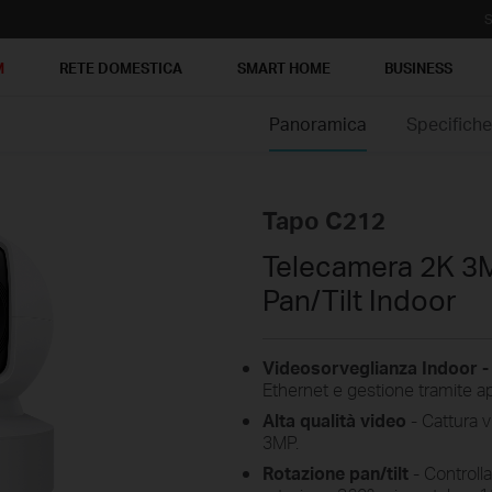
S
M
RETE DOMESTICA
SMART HOME
BUSINESS
Panoramica
Specifich
Tapo C212
Telecamera 2K 3M
Pan/Tilt Indoor
Videosorveglianza Indoor 
Ethernet e gestione tramite a
Alta qualità video
- Cattura v
3MP.
Rotazione pan/tilt
- Controlla