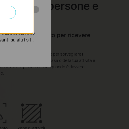
evamento persone e
ifiche
 scopo di
pubblicitari allo
alizza il rilevamento per ricevere
nti su altri siti.
che mirate.
 di controllo personalizzate per sorvegliare i
in aree sensibili della tua casa o della tua attività e
tifiche mirate per intervenire quando è davvero
io.
ento
Zone di attività