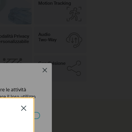
Motion Tracking
Audio
dalità Privacy
Two-Way
rsonalizzabile
Condivisione
clip
Close
e le attività
e il loro utilizzo
olicy
.
Close
ssono essere