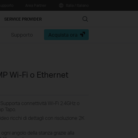
upporto
Area Partner
Italia / Italiano
Search
SERVICE PROVIDER
e
Supporto
Acquista ora
P Wi-Fi o Ethernet
-
Supporta connettività Wi-Fi 2.4GHz o
pp Tapo.
ideo ricchi di dettagli con risoluzione 2K
 ogni angolo della stanza grazie alla