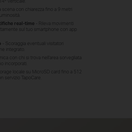
14º verticale.
a scena con chiarezza fino a 9 metri
luminosità.
ifiche real-time
- Rileva movimenti
irettamente sul tuo smartphone con app
o
- Scoraggia eventuali visitatori
me integrato.
ica con chi si trova nell'area sorvegliata
o incorporati.
torage locale su MicroSD card fino a 512
on servizio TapoCare.