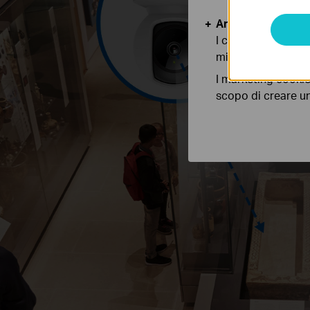
Analytics e Marke
I cookies analitici
migliorarne le funz
I marketing cookie
scopo di creare un 