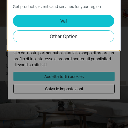
personalizzabili
funzionamento del sito e non possono essere disattivati
Get products, events and services for your region.
nel tuo sistema.
Vai
Analytics e Marketing Cookies
I cookies analitici ci permettono di analizzare le tue
attività sul nostro sito allo scopo di migliorarne le
Other Option
funzionalità.
Motion Tracking preciso
I marketing cookies possono essere impostati sul nostro
sito dai nostri partner pubblicitari allo scopo di creare un
Un occhio vigile sull'azione
profilo di tuo interesse e proporti contenuti pubblicitari
rilevanti su altri siti.
Quando viene rilevata un'attività, traccia e segui il
soggetto per mantenerlo nell'area sorvegliata.
Accetta tutti i cookies
Salva le impostazioni