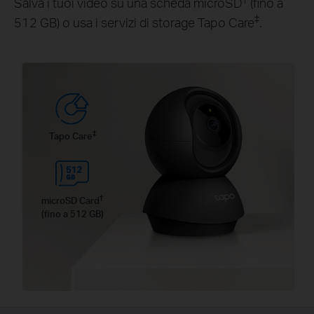
Salva i tuoi video su una scheda microSD
(fino a
‡
512 GB) o usa i servizi di storage Tapo Care
.
‡
Tapo Care
†
microSD Card
(fino a 512 GB)