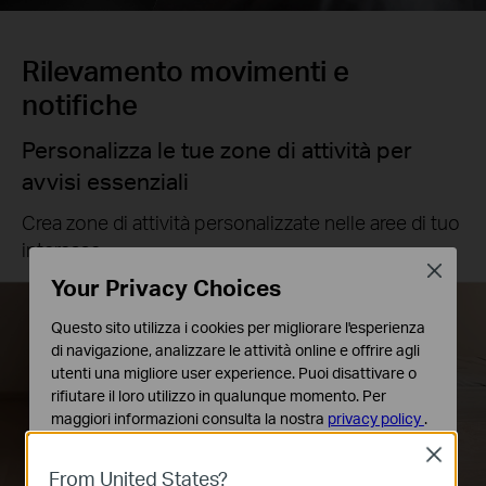
Rilevamento movimenti e
notifiche
Personalizza le tue zone di attività per
avvisi essenziali
Crea zone di attività personalizzate nelle aree di tuo
interesse.
Close
Your Privacy Choices
Questo sito utilizza i cookies per migliorare l'esperienza
di navigazione, analizzare le attività online e offrire agli
utenti una migliore user experience. Puoi disattivare o
Rilevamento
rifiutare il loro utilizzo in qualunque momento. Per
movimento
maggiori informazioni consulta la nostra
privacy policy
.
Close
Basic Cookies
From United States?
Questi cookies sono necessari per il corretto
Zone di attività