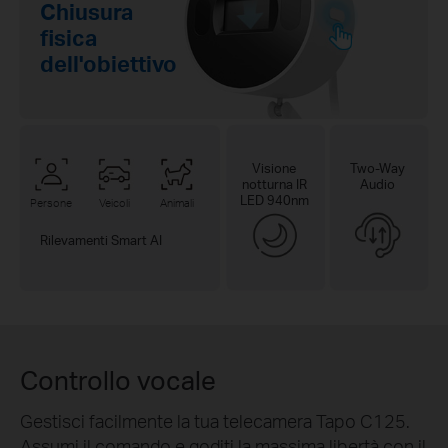
Chiusura
fisica
dell'obiettivo
Visione
Two-Way
notturna IR
Audio
LED 940nm
Persone
Veicoli
Animali
Rilevamenti Smart AI
Controllo vocale
Gestisci facilmente la tua telecamera Tapo C125.
Assumi il comando e goditi la massima libertà con il