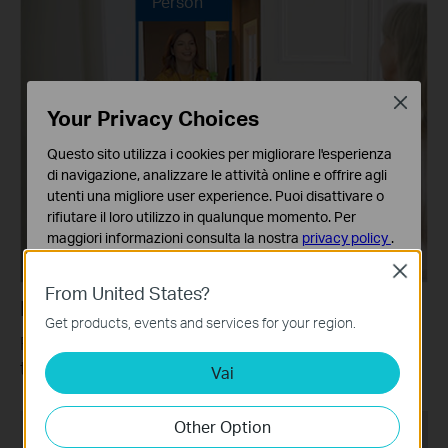
Person
Close
Your Privacy Choices
Questo sito utilizza i cookies per migliorare l'esperienza
di navigazione, analizzare le attività online e offrire agli
utenti una migliore user experience. Puoi disattivare o
rifiutare il loro utilizzo in qualunque momento. Per
maggiori informazioni consulta la nostra
privacy policy
.
Close
Basic Cookies
From United States?
Questi cookies sono necessari per il corretto
Rilevamento persone
funzionamento del sito e non possono essere disattivati
Get products, events and services for your region.
nel tuo sistema.
Rileva chiunque si trovi nel campo visivo della
telecamera.
Vai
Analytics e Marketing Cookies
I cookies analitici ci permettono di analizzare le tue
attività sul nostro sito allo scopo di migliorarne le
Other Option
funzionalità.