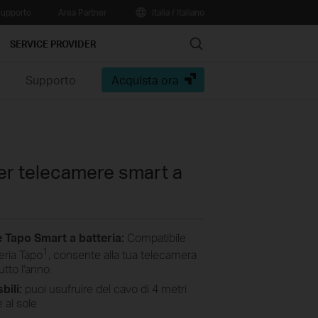
upporto
Area Partner
Italia / Italiano
Search
SERVICE PROVIDER
e
Supporto
Acquista ora
er telecamere smart a
 Tapo Smart a batteria:
Compatibile
1
eria Tapo
, consente alla tua telecamera
utto l'anno.
bili:
puoi usufruire del cavo di 4 metri
 al sole