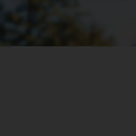
Opzioni di installazione flessib
Separate