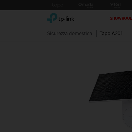
Click
to
TP-Link, Reliably Smart
skip
SHOWROO
the
navigation
Sicurezza domestica
Tapo A201
bar