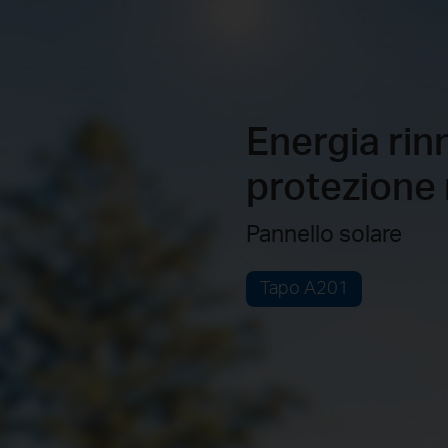
Energia rin
protezione 
Pannello solare
Tapo A201