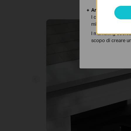
Analytics e Marke
I cookies analitici
migliorarne le funz
I marketing cookie
scopo di creare un 