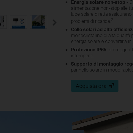
Energia solare non-stop
- Ca
alimentazione non-stop alle tu
luce solare diretta assicurano o
2
problemi di ricarica.
Celle solari ad alta efficien
monocristallino di alta qualit
energia solare e convertirla in
Protezione IP65:
protegge il 
intemperie.
Supporto di montaggio rego
pannello solare in modo rapido
Acquista ora