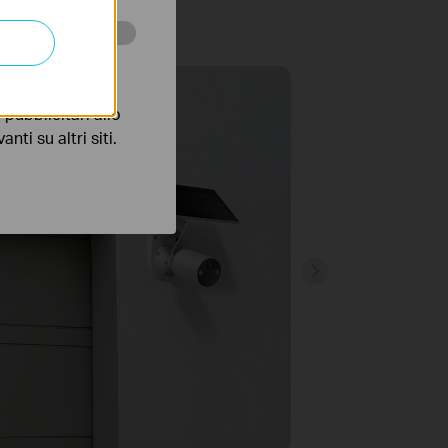
a
 scopo di
pubblicitari allo
nti su altri siti.