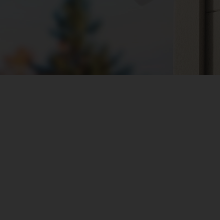
ili
Compatibile con le tele
Combinate