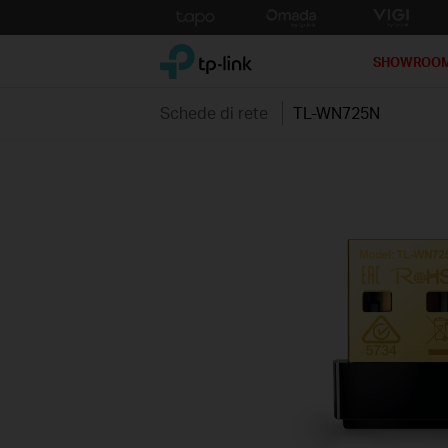
Click
to
TP-Link, Reliably Smart
skip
SHOWROO
the
navigation
Schede di rete
TL-WN725N
bar