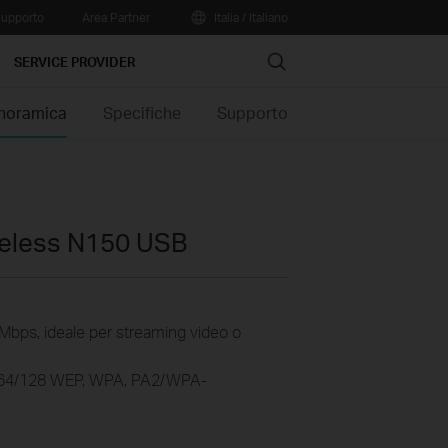
upporto
Area Partner
Italia / Italiano
Search
SERVICE PROVIDER
noramica
Specifiche
Supporto
eless N150 USB
 Mbps, ideale per streaming video o
a 64/128 WEP, WPA, PA2/WPA-