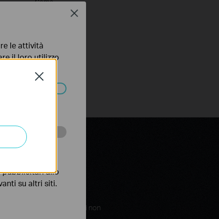
Game
Close
e le attività
e il loro utilizzo
olicy
.
Close
ssono essere
 scopo di
pubblicitari allo
nti su altri siti.
in modo agevole. Gli utenti non
rio computer.