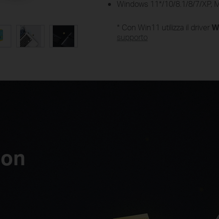
Windows 11
*
/10/8.1/8/7/XP, 
*
Con Win11 utilizza il driver
Wi
supporto
 on