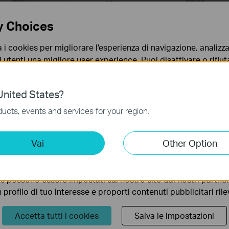
Voice
Video
y Choices
a i cookies per migliorare l'esperienza di navigazione, analizzar
i utenti una migliore user experience. Puoi disattivare o rifiutar
nto. Per maggiori informazioni consulta la nostra
privacy p
nited States?
no necessari per il corretto funzionamento del sito e non po
ucts, events and services for your region.
 sistema.
ting Cookies
Vai
Other Option
 ci permettono di analizzare le tue attività sul nostro sito allo
ionalità.
s possono essere impostati sul nostro sito dai nostri partner 
Design ultra compatto
profilo di tuo interesse e proporti contenuti pubblicitari rileva
Accetta tutti i cookies
Salva le impostazioni
N725N non invade le porte adiacenti e può rimanere sempre connesso 
occuparsi di lasciare l'adattatore attaccato alla porta USB del prop