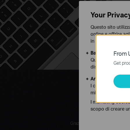
Your Privac
Questo sito utilizz
online e offrire agl
in qualunque mome
Basic Cookies
From U
Questi cookies so
Get prod
disattivati nel tuo
Analytics e Marke
I cookies analitici
migliorarne le funz
I marketing cookie
scopo di creare un 
Grazie al pratico design, TL-W
dovranno pre