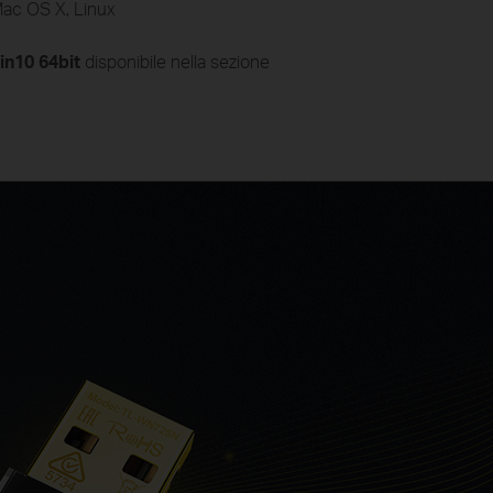
Mac OS X, Linux
n10 64bit
disponibile nella sezione