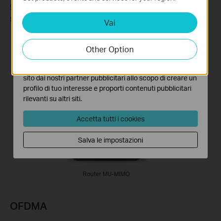
grazie a una rete in grado di gestire
nel tuo sistema.
simultaneamente più stream dati.
Vai
Analytics e Marketing Cookies
I cookies analitici ci permettono di analizzare le tue
attività sul nostro sito allo scopo di migliorarne le
Other Option
funzionalità.
I marketing cookies possono essere impostati sul nostro
Adattatore
standard
sito dai nostri partner pubblicitari allo scopo di creare un
Router MU-MIMO
profilo di tuo interesse e proporti contenuti pubblicitari
rilevanti su altri siti.
Accetta tutti i cookies
Salva le impostazioni
Archer TX20U
Router MU-MIMO
OFDMA