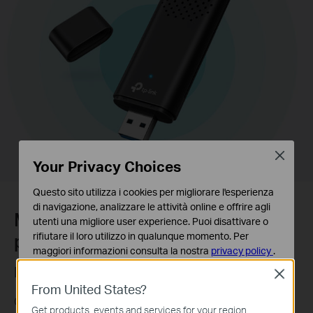
Close
Your Privacy Choices
Questo sito utilizza i cookies per migliorare l'esperienza
di navigazione, analizzare le attività online e offrire agli
Maggiore efficienza per una rete
utenti una migliore user experience. Puoi disattivare o
priva di lag e buffering
rifiutare il loro utilizzo in qualunque momento. Per
maggiori informazioni consulta la nostra
privacy policy
.
MU-MIMO
Close
Basic Cookies
From United States?
Questi cookies sono necessari per il corretto
Goditi streaming fluidi e sessioni di gioco reattive
funzionamento del sito e non possono essere disattivati
Get products, events and services for your region.