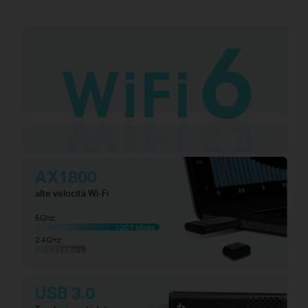
AX1800
alte velocità Wi-Fi
5GHz:
1201 Mbps
2.4GHz:
574 Mbps
USB 3.0