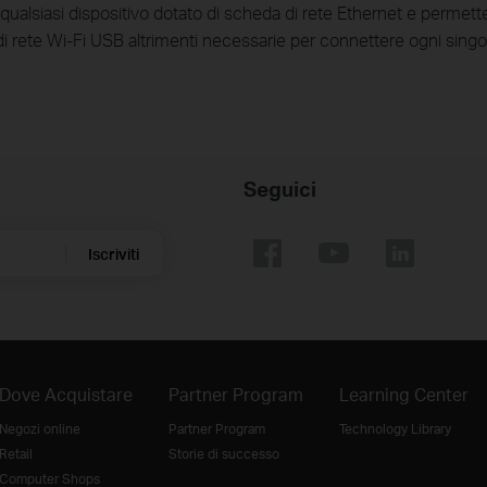
alsiasi dispositivo dotato di scheda di rete Ethernet e permette 
di rete Wi-Fi USB altrimenti necessarie per connettere ogni singo
Seguici
Iscriviti
Dove Acquistare
Partner Program
Learning Center
Negozi online
Partner Program
Technology Library
Retail
Storie di successo
Computer Shops