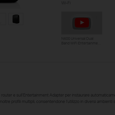
Wi-Fi
N600 Universal Dual
Band WiFi Entertainment
Adapter with 4 Ports - TL-
WA890EA
l router e sull’Entertainment Adapter per instaurare automaticam
tre profili multipli, consentendone l’utilizzo in diversi ambienti 