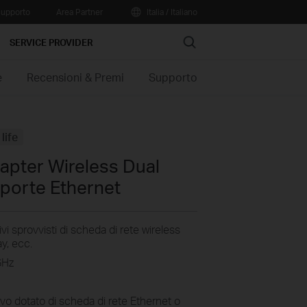
upporto
Area Partner
Italia / Italiano
Search
SERVICE PROVIDER
e
Recensioni & Premi
Supporto
life
apter Wireless Dual
porte Ethernet
ivi sprovvisti di scheda di rete wireless
y, ecc.
GHz
h
vo dotato di scheda di rete Ethernet o