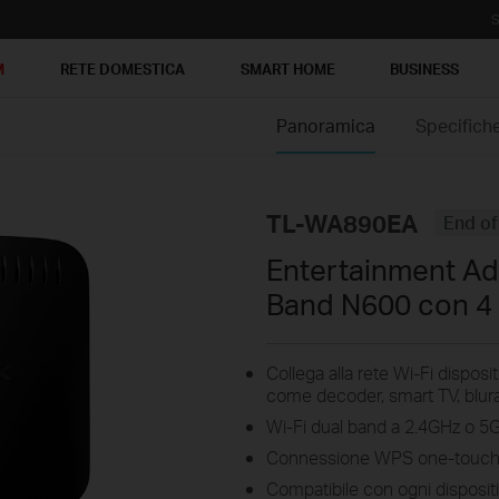
S
M
RETE DOMESTICA
SMART HOME
BUSINESS
Panoramica
Specifich
TL-WA890EA
End of 
Entertainment Ad
Band N600 con 4 
Collega alla rete Wi-Fi disposit
come decoder, smart TV, blura
Wi-Fi dual band a 2.4GHz o 5
Connessione WPS one-touc
Compatibile con ogni dispositi