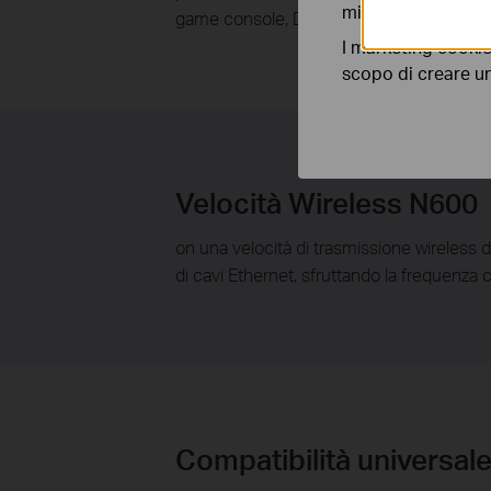
migliorarne le funz
game console, DVR o stampanti.
I marketing cookie
scopo di creare un 
Velocità Wireless N600
on una velocità di trasmissione wireless d
di cavi Ethernet, sfruttando la frequenza 
Compatibilità universal