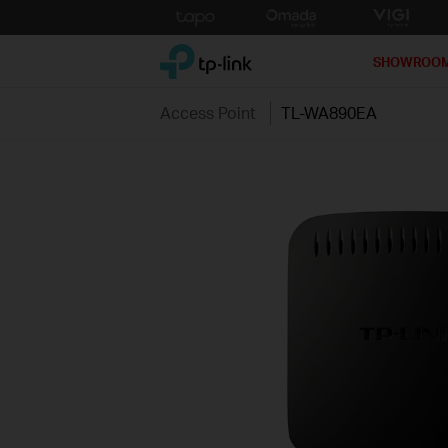
Click
to
TP-Link, Reliably Smart
skip
SHOWROO
the
navigation
Access Point
TL-WA890EA
bar