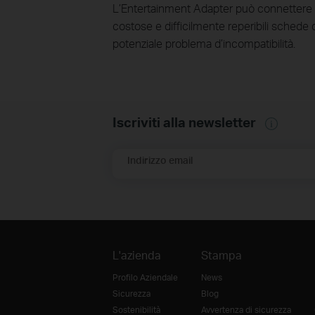
L’Entertainment Adapter può connettere qu
costose e difficilmente reperibili schede 
potenziale problema d’incompatibilità.
Iscriviti alla newsletter
Indirizzo email
L'azienda
Stampa
Profilo Aziendale
News
Sicurezza
Blog
Sostenibilità
Avvertenza di sicurezza