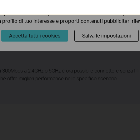
ionalità.
s possono essere impostati sul nostro sito dai nostri partner 
profilo di tuo interesse e proporti contenuti pubblicitari rileva
Accetta tutti i cookies
Salva le impostazioni
i 300Mbps a 2.4GHz o 5GHz è ora possibile connettere senza fili t
che offre migliori performance nello specifico scenario.
e