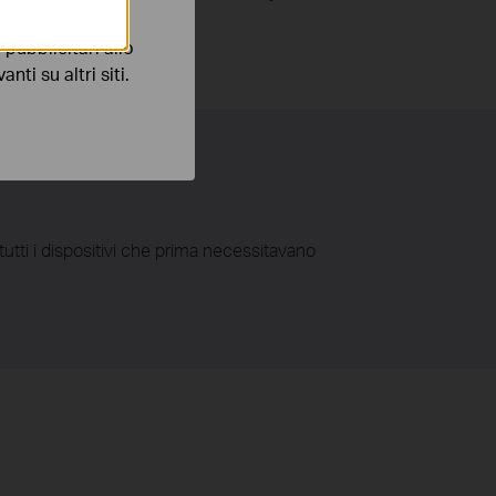
pubblicitari allo
nti su altri siti.
utti i dispositivi che prima necessitavano