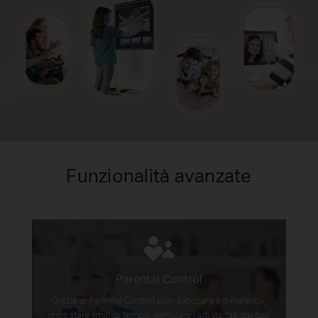
Funzionalità avanzate
Parental Control
Grazie al Parental Control puoi bloccare siti malevoli,
impostare limiti di tempo, verificare i siti visitati dai tuoi