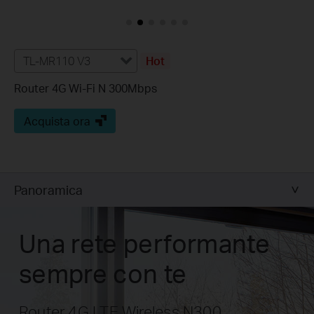
TL-MR110 V3
Hot
Router 4G Wi-Fi N 300Mbps
Acquista ora
Panoramica
Una rete performante
sempre con te
Router 4G LTE Wireless N300