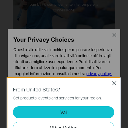
bambini o semplicemente interrompere la
connessione!
Close
Your Privacy Choices
Questo sito utilizza i cookies per migliorare l'esperienza
di navigazione, analizzare le attività online e offrire agli
utenti una migliore user experience. Puoi disattivare o
rifiutare il loro utilizzo in qualunque momento. Per
Rete Guest
maggiori informazioni consulta la nostra
privacy policy
.
Offri un accesso separato alla rete per i tuoi ospiti,
Close
Basic Cookies
garantendo la privacy della tua rete principale.
From United States?
Questi cookies sono necessari per il corretto
funzionamento del sito e non possono essere disattivati
Get products, events and services for your region.
nel tuo sistema.
Vai
Analytics e Marketing Cookies
I cookies analitici ci permettono di analizzare le tue
attività sul nostro sito allo scopo di migliorarne le
Other Option